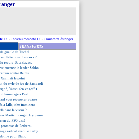
tranger
ste Thierry Henry envisagée
t, les compos
rasbourg, les compos
Troyes, les compos
coup dur pour Costil
te brésilienne étudiée
primes, Eto'o motive les joueurs
de L1
-
Tableau mercato L1
-
Transferts étranger
rdeaux, ça se refroidit
TRANSFERTS
rs mots de Ben Arfa
 de gueule de Tuchel
s en Italie pour Kurzawa ?
 du report, Bosz s'agace
ève encense le leader Sakho
certain contre Reims
Xavi fait le point
an du style de jeu de Sampaoli
signé, Yazici s'en va (off.)
end hommage à Puel
rard veut récupérer Suarez
fa à Lille, c'est imminent
elli dans le viseur ?
rver Martial, Rangnick y pense
ncien du PSG pisté
a promesse de Pedrerol
sage radical avant le derby
ndonne pour Diallo