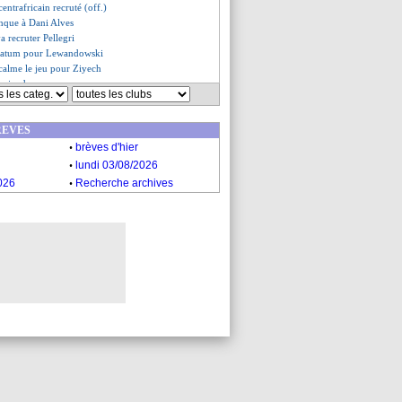
centrafricain recruté (off.)
nque à Dani Alves
a recruter Pellegri
imatum pour Lewandowski
calme le jeu pour Ziyech
reviendra pas
eymar gère la pression
es du mar. 18 janvier 2022
REVES
es du lun. 17 janvier 2022
.
brèves d'hier
.
lundi 03/08/2026
.
026
Recherche archives