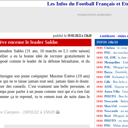
Les Infos du Football Français et E
Bordeaux
: la pi
19/01
L1
: Lille-Lorien
19/01
L1
: Clermont-St
19/01
emplacement publicitaire
L1
: Montpellier-
19/01
Bordeaux
: gros 
19/01
Rennes
: une pépi
19/01
Cameroun
: les 
19/01
publié le
19/01/2022 à 15h20
LiveScore
-
clubs 
OM
: Alvaro à Bo
19/01
ève encense le leader Sakho
INFOS 24h/24
Lille
: les premie
19/01
Chelsea
: le coup
19/01
 Mamadou Sakho (31 ans, 16 matchs en L1 cette saison)
PSG
: des touche
19/01
ellier a eu la bonne idée de recruter gratuitement le
OL-OM
: la date
19/01
mposé comme le leader de la défense héraultaise, et du
Montpellier
: Est
19/01
PSG
: Mbappé in
19/01
Barça
: Dembélé, 
19/01
 témoigne son jeune coéquipier Maxime Estève (19 ans)
OM
: Kolasinac f
19/01
 qui ne te laisse jamais tout seul, jamais dans le doute.
Lille
: Ben Arfa a 
19/01
nner des conseils. C'est vraiment une belle personne, et
ASSE
: Dupraz r
19/01
 temps pour parler à un jeune comme moi qui n'a rien fait
Aston Villa
: Ger
19/01
omme ça te reprend, tu te remets tout de suite dans le
PHOTO
: Ben Ar
19/01
Newcastle
: Balot
19/01
Man Utd
: conse
19/01
Newcastle
: un a
19/01
les Campos - 19/01/22 à 15h20
Real
: Mbappé, l
19/01
PHOTO
: un mes
19/01
PSG
: Milan aba
19/01