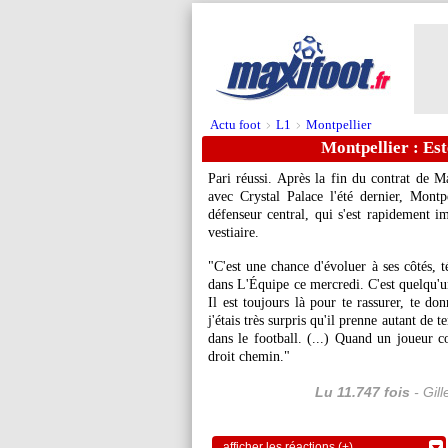
Actu foot
L1
Montpellier
>
>
Montpellier : Est
Pari réussi. Après la fin du contrat de
avec Crystal Palace l'été dernier, Montp
défenseur central, qui s'est rapidement i
vestiaire.
"C'est une chance d'évoluer à ses côtés,
dans L'Équipe ce mercredi. C'est quelqu'un
Il est toujours là pour te rassurer, te do
j'étais très surpris qu'il prenne autant de
dans le football. (...) Quand un joueur c
droit chemin."
Lu 11.747 fois
- Gil
afficher les réactions (+)