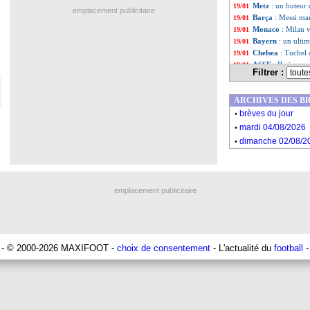
Metz
: un buteur 
19/01
emplacement publicitaire
Barça
: Messi ma
19/01
Monaco
: Milan v
19/01
Bayern
: un ult
19/01
Chelsea
: Tuchel 
19/01
ASSE
: Beric ne 
19/01
Filtrer :
PSG
: comment N
19/01
Liste des brèv
...
ARCHIVES DES B
Liste des brèv
...
.
brèves du jour
.
mardi 04/08/2026
.
dimanche 02/08/2
emplacement publicitaire
- © 2000-2026 MAXIFOOT -
choix de consentement
- L'actualité du
football
-