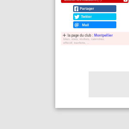
Partager
Twitter
Mail
la page du club :
Montpellier
bilan, stats, réultats, calendrier,
effectif, tranferts, ...