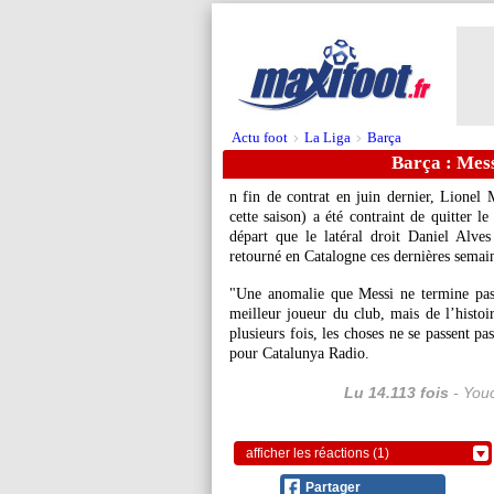
Actu foot
La Liga
Barça
>
>
Barça : Mes
n fin de contrat en juin dernier, Lionel 
cette saison) a été contraint de quitter 
départ que le latéral droit Daniel Alves
retourné en Catalogne ces dernières semain
"Une anomalie que Messi ne termine pas 
meilleur joueur du club, mais de l’histoir
plusieurs fois, les choses ne se passent p
pour Catalunya Radio.
Lu 14.113 fois
- Youc
afficher les réactions (1)
Partager