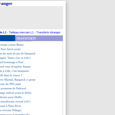
Troyes, les compos
tranger
coup dur pour Costil
te brésilienne étudiée
primes, Eto'o motive les joueurs
rdeaux, ça se refroidit
rs mots de Ben Arfa
 de gueule de Tuchel
s en Italie pour Kurzawa ?
de L1
-
Tableau mercato L1
-
Transferts étranger
 du report, Bosz s'agace
TRANSFERTS
ève encense le leader Sakho
certain contre Reims
Xavi fait le point
an du style de jeu de Sampaoli
signé, Yazici s'en va (off.)
end hommage à Puel
rard veut récupérer Suarez
fa à Lille, c'est imminent
elli dans le viseur ?
rver Martial, Rangnick y pense
ncien du PSG pisté
a promesse de Pedrerol
sage radical avant le derby
ndonne pour Diallo
centrafricain recruté (off.)
nque à Dani Alves
a recruter Pellegri
imatum pour Lewandowski