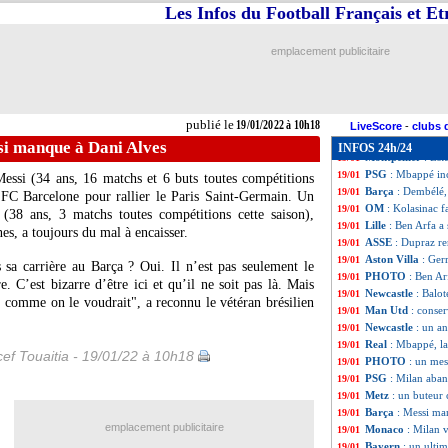
L1
: Montpellier-
19/01
Les Infos du Football Français et E
Bordeaux
: gros 
19/01
Rennes
: une pépi
19/01
emplacement publicitaire
Cameroun
: les 
19/01
OM
: Alvaro à Bo
19/01
Lille
: les premie
19/01
Chelsea
: le coup
19/01
publié le
19/01/2022 à 10h18
PSG
: des touche
19/01
LiveScore
-
clubs 
OL-OM
: la date
19/01
si manque à Dani Alves
INFOS 24h/24
Montpellier
: Est
19/01
PSG
: Mbappé in
19/01
Messi (34 ans, 16 matchs et 6 buts toutes compétitions
Barça
: Dembélé, 
19/01
le FC Barcelone pour rallier le Paris Saint-Germain. Un
OM
: Kolasinac f
19/01
 (38 ans, 3 matchs toutes compétitions cette saison),
Lille
: Ben Arfa a 
19/01
es, a toujours du mal à encaisser.
ASSE
: Dupraz r
19/01
Aston Villa
: Ger
19/01
sa carrière au Barça ? Oui. Il n’est pas seulement le
PHOTO
: Ben Ar
19/01
e. C’est bizarre d’être ici et qu’il ne soit pas là. Mais
Newcastle
: Balot
19/01
as comme on le voudrait", a reconnu le vétéran brésilien
Man Utd
: conse
19/01
Newcastle
: un a
19/01
Real
: Mbappé, l
19/01
ef Touaitia - 19/01/22 à 10h18
PHOTO
: un mes
19/01
PSG
: Milan aba
19/01
Metz
: un buteur 
19/01
Barça
: Messi ma
19/01
emplacement publicitaire
Monaco
: Milan v
19/01
Bayern
: un ult
19/01