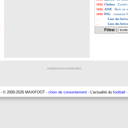
Chelsea
: Tuchel 
19/01
ASSE
: Beric ne 
19/01
PSG
: comment N
19/01
Liste des brèv
...
Liste des brèv
...
Filtrer :
emplacement publicitaire
- © 2000-2026 MAXIFOOT -
choix de consentement
- L'actualité du
football
-