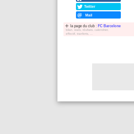
Twitter
Mail
la page du club :
FC Barcelone
bilan, stats, réultats, calendrier,
effectif, tranferts, ...