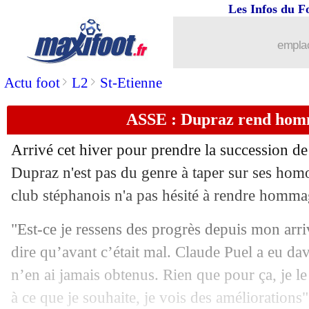
Les Infos du F
19/01
Bordeaux
: la piste Thierry Henry en
emplac
19/01
L1
: Lille-Lorient, les compos
>
>
Actu foot
L2
St-Etienne
19/01
L1
: Clermont-Strasbourg, les compos
ASSE : Dupraz rend hom
19/01
L1
: Montpellier-Troyes, les compos
Arrivé cet hiver pour prendre la succession de
19/01
Bordeaux
: gros coup dur pour Costil
Dupraz n'est pas du genre à taper sur ses hom
club stéphanois n'a pas hésité à rendre homma
19/01
Rennes
: une pépite brésilienne étudié
"Est-ce je ressens des progrès depuis mon arri
19/01
Cameroun
: les primes, Eto'o motive 
dire qu’avant c’était mal. Claude Puel a eu dav
n’en ai jamais obtenus. Rien que pour ça, je le
19/01
OM
: Alvaro à Bordeaux, ça se refroid
à ce que je souhaite, je vois des améliorations