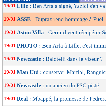
de
19/01
Lille
: Ben Arfa a signé, Yazici s'en va 
lecture
19/01
ASSE
: Dupraz rend hommage à Puel
OK
19/01
Aston Villa
: Gerrard veut récupérer S
19/01
PHOTO
: Ben Arfa à Lille, c'est imm
19/01
Newcastle
: Balotelli dans le viseur ?
19/01
Man Utd
: conserver Martial, Rangni
19/01
Newcastle
: un ancien du PSG pisté
19/01
Real
: Mbappé, la promesse de Pedrer