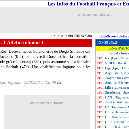
Les Infos du Football Français et E
emplacement publicitaire
publié le
19/01/2022 à 23h04
LiveScore
-
clubs 
: l'Atletico éliminé !
INFOS 24h/24
brèves d'AUJ
...
u Roi. Décevants, les Colchoneros de Diego Simeone ont
Liste des brèv
...
 Sociedad (0-2), ce mercredi. Dominatrice, la formation
Ita. (Cpe)
: l'Int
19/01
ode grâce à Januzaj (33e), puis assommé son adversaire
VIDEO
: Ronald
19/01
 de Sorloth (47e). Une qualification logique pour les
Esp. (Cpe)
: l'Atl
19/01
Ang.
: Man Utd se
19/01
Troyes
: Irles sa
19/01
ain Rigaux - 19/01/22 à 23h04
Ang.
: la folle vi
19/01
Lille
: l'avertisse
19/01
Strasbourg
: Ste
19/01
CAN
: l'Egypte 
19/01
Justice
: Robinho
19/01
emplacement publicitaire
L2
: Toulouse et 
19/01
L1
: le classemen
19/01
L1
: Montpellier 
19/01
L1
: Clermont 0-2
19/01
L1
: Lille 3-1 Lor
19/01