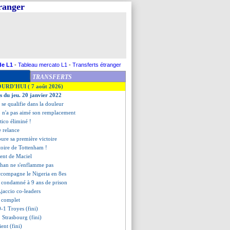
tranger
de L1
-
Tableau mercato L1
-
Transferts étranger
TRANSFERTS
OURD'HUI ( 7 août 2026)
es du jeu. 20 janvier 2022
er se qualifie dans la douleur
o n'a pas aimé son remplacement
etico éliminé !
 relance
voure sa première victoire
ctoire de Tottenham !
ment de Maciel
phan ne s'enflamme pas
accompagne le Nigeria en 8es
 condamné à 9 ans de prison
Ajaccio co-leaders
t complet
0-1 Troyes (fini)
 Strasbourg (fini)
ient (fini)