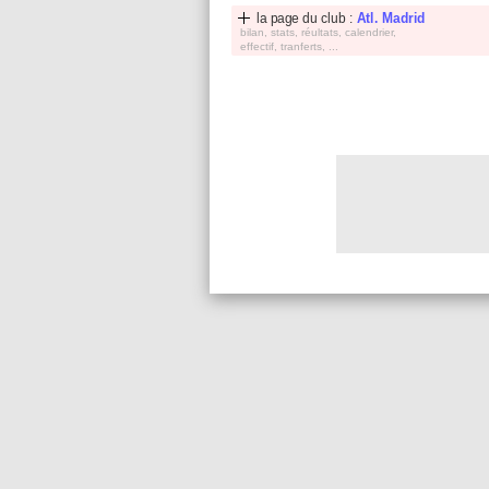
la page du club :
Atl. Madrid
bilan, stats, réultats, calendrier,
effectif, tranferts, ...