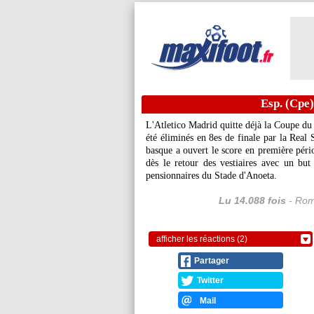
Esp. (Cpe) 
L'Atletico Madrid quitte déjà la Coupe d
été éliminés en 8es de finale par la Real
basque a ouvert le score en première péri
dès le retour des vestiaires avec un but
pensionnaires du Stade d'Anoeta.
Lu 14.088 fois
- Rom
afficher les réactions (2)
Partager
Twitter
Mail