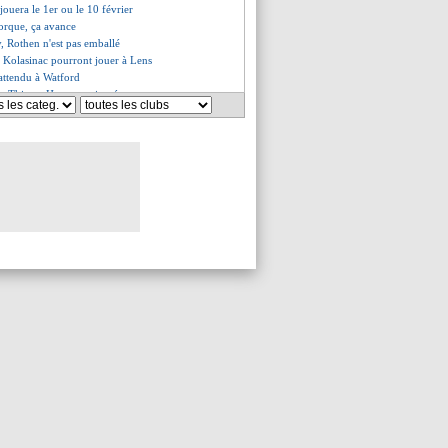
ouera le 1er ou le 10 février
orque, ça avance
, Rothen n'est pas emballé
 Kolasinac pourront jouer à Lens
attendu à Watford
ste Thierry Henry envisagée
t, les compos
rasbourg, les compos
Troyes, les compos
coup dur pour Costil
te brésilienne étudiée
primes, Eto'o motive les joueurs
rdeaux, ça se refroidit
rs mots de Ben Arfa
 de gueule de Tuchel
s en Italie pour Kurzawa ?
 du report, Bosz s'agace
ève encense le leader Sakho
certain contre Reims
Xavi fait le point
an du style de jeu de Sampaoli
signé, Yazici s'en va (off.)
end hommage à Puel
rard veut récupérer Suarez
fa à Lille, c'est imminent
elli dans le viseur ?