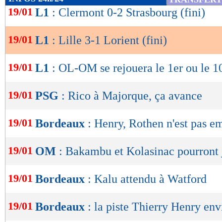
(3-1, 90e+2). Pas de quoi faire douter le LOS
de
19/01
L1
: Clermont 0-2 Strasbourg (fini)
lecture
Résultats, classement, buteurs et ca
19/01
L1
: Lille 3-1 Lorient (fini)
OK
19/01
L1
: OL-OM se rejouera le 1er ou le 10
Lille
Lorient
-
55 %
POSSESSION
(%)
19/01
PSG
: Rico à Majorque, ça avance
609
PASSES
(réussies %)
(88 %)
13
TIRS
(cadrés)
19/01
Bordeaux
: Henry, Rothen n'est pas e
(5)
4
CORNERS JOUES
11
FAUTES SUBIES
19/01
OM
: Bakambu et Kolasinac pourront 
19/01
Suivez les matchs en DIRECT sur le Live-Sc
Bordeaux
: Kalu attendu à Watford
tweets, ...)
19/01
Bordeaux
: la piste Thierry Henry en
Lu 6.042 fois
- Romain Rigaux -