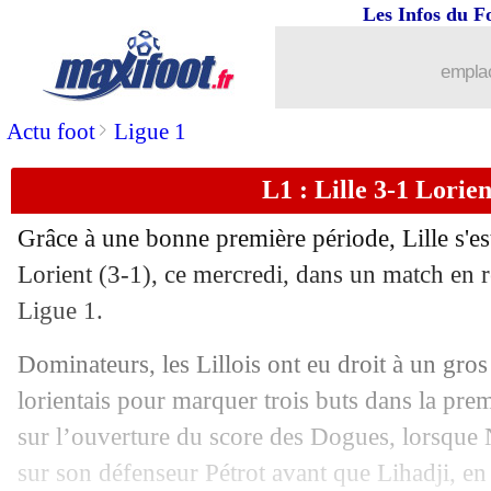
Les Infos du F
emplac
...
brèves d'AUJOURD'HUI ( 8 août 202
>
Actu foot
Ligue 1
...
Liste des brèves du jeu. 20 janvier 20
L1 : Lille 3-1 Lorient
19/01
Ita. (Cpe)
: l'Inter se qualifie dans la 
Grâce à une bonne première période, Lille s'es
19/01
VIDEO
: Ronaldo n'a pas aimé son r
Lorient (3-1), ce mercredi, dans un match en r
Ligue 1.
19/01
Esp. (Cpe)
: l'Atletico éliminé !
Dominateurs, les Lillois ont eu droit à un gr
19/01
Ang.
: Man Utd se relance
lorientais pour marquer trois buts dans la pr
sur l’ouverture du score des Dogues, lorsque 
19/01
Troyes
: Irles savoure sa première vict
sur son défenseur Pétrot avant que Lihadji, en