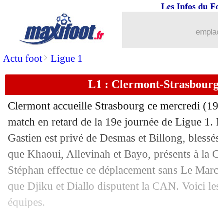
Les Infos du F
19/01
Ang.
: la folle victoire de Tottenham !
emplac
19/01
Lille
: l'avertissement de Maciel
>
Actu foot
Ligue 1
19/01
Strasbourg
: Stephan ne s'enflamme p
L1 : Clermont-Strasbourg
19/01
CAN
: l'Egypte accompagne le Nigeri
Clermont accueille Strasbourg ce mercredi (1
19/01
Justice
: Robinho condamné à 9 ans de
match en retard de la 19e journée de Ligue 1. 
Gastien est privé de Desmas et Billong, blessé
19/01
L2
: Toulouse et Ajaccio co-leaders
que Khaoui, Allevinah et Bayo, présents à la 
Stéphan effectue ce déplacement sans Le March
19/01
L1
: le classement complet
que Djiku et Diallo disputent la CAN. Voici l
équipes.
19/01
L1
: Montpellier 0-1 Troyes (fini)