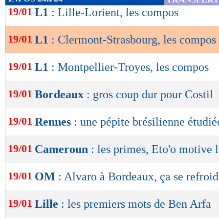
1,18
1,73 -
de
19/01
L1
: Lille-Lorient, les compos
statistiques toutes compétitions con
lecture
Lu 3.327 fois
- Romain Rigaux -
19/01
L1
: Clermont-Strasbourg, les compos
OK
19/01
L1
: Montpellier-Troyes, les compos
19/01
Bordeaux
: gros coup dur pour Costil
19/01
Rennes
: une pépite brésilienne étudié
19/01
Cameroun
: les primes, Eto'o motive 
19/01
OM
: Alvaro à Bordeaux, ça se refroid
19/01
Lille
: les premiers mots de Ben Arfa