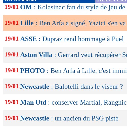
de
19/01
OM
: Kolasinac fan du style de jeu d
lecture
19/01
Lille
: Ben Arfa a signé, Yazici s'en va 
OK
19/01
ASSE
: Dupraz rend hommage à Puel
19/01
Aston Villa
: Gerrard veut récupérer S
19/01
PHOTO
: Ben Arfa à Lille, c'est imm
19/01
Newcastle
: Balotelli dans le viseur ?
19/01
Man Utd
: conserver Martial, Rangni
19/01
Newcastle
: un ancien du PSG pisté