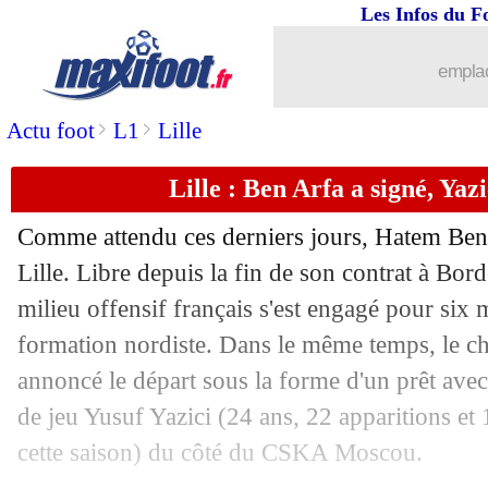
Les Infos du F
19/01
Bordeaux
: Kalu attendu à Watford
emplac
19/01
Bordeaux
: la piste Thierry Henry en
>
>
Actu foot
L1
Lille
19/01
L1
: Lille-Lorient, les compos
Lille : Ben Arfa a signé, Yazic
19/01
L1
: Clermont-Strasbourg, les compos
Comme attendu ces derniers jours, Hatem Ben 
19/01
L1
: Montpellier-Troyes, les compos
Lille. Libre depuis la fin de son contrat à Bord
milieu offensif français s'est engagé pour six 
19/01
Bordeaux
: gros coup dur pour Costil
formation nordiste. Dans le même temps, le c
annoncé le départ sous la forme d'un prêt ave
19/01
Rennes
: une pépite brésilienne étudié
de jeu Yusuf Yazici (24 ans, 22 apparitions et 
cette saison) du côté du CSKA Moscou.
19/01
Cameroun
: les primes, Eto'o motive 