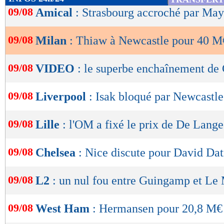
de
09/08
Amical
: Strasbourg accroché par Ma
lecture
09/08
Milan
: Thiaw à Newcastle pour 40 M
OK
09/08
VIDEO
: le superbe enchaînement de 
09/08
Liverpool
: Isak bloqué par Newcastle
09/08
Lille
: l'OM a fixé le prix de De Lange
09/08
Chelsea
: Nice discute pour David Da
09/08
L2
: un nul fou entre Guingamp et Le
09/08
West Ham
: Hermansen pour 20,8 M€ (