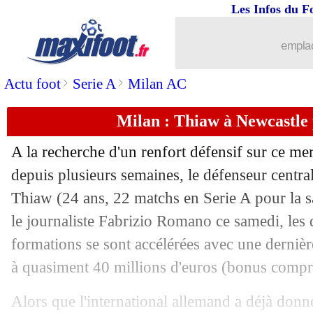
Les Infos du F
09/08
Man Utd
: Ronaldo, le mea culpa de 
emplac
09/08
Al-Ahli
: Millot recruté pour 30 M€ (of
>
>
Actu foot
Serie A
Milan AC
09/08
Amical
: Rennes frustré sur le fil
Milan : Thiaw à Newcastle
09/08
Amical
: Lens bat Leipzig, Thauvin dé
A la recherche d'un renfort défensif sur ce mer
09/08
Amical
: Brest tenu en échec par Sass
depuis plusieurs semaines, le défenseur centr
Thiaw
(24 ans, 22 matchs en Serie A pour la 
09/08
PSG
: la LdC, Hakimi veut enchaîner
le journaliste Fabrizio Romano ce samedi, les 
formations se sont accélérées avec une derniè
09/08
Nantes
: Abline, le début d'un bras de 
à quasiment 40 millions d'euros (bonus compr
09/08
Amical
: Angers domine Lorient
Alors que l'international allemand a déjà donn