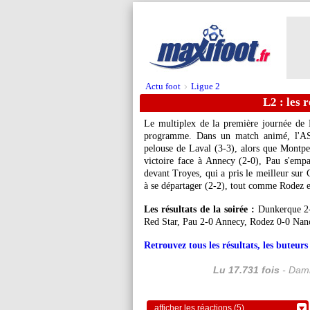
Actu foot
Ligue 2
>
L2 : les r
Le multiplex de la première journée de 
programme. Dans un match animé, l'AS 
pelouse de Laval (3-3), alors que Montpel
victoire face à Annecy (2-0), Pau s'emp
devant Troyes, qui a pris le meilleur sur
à se départager (2-2), tout comme Rodez 
Les résultats de la soirée :
Dunkerque 2-2
Red Star, Pau 2-0 Annecy, Rodez 0-0 Nan
Retrouvez tous les résultats, les buteu
Lu 17.731 fois
- Dami
afficher les réactions (5)