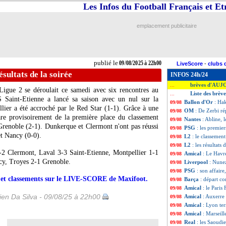
Les Infos du Football Français et E
emplacement publicitaire
publié le
09/08/2025 à 22h00
LiveScore
-
clubs 
ésultats de la soirée
INFOS 24h/24
brèves d'AUJ
...
Ligue 2 se déroulait ce samedi avec six rencontres au
Liste des brèv
...
Saint-Etienne a lancé sa saison avec un nul sur la
Ballon d'Or
: Ha
09/08
lier a été accroché par le Red Star (1-1). Grâce à une
OM
: De Zerbi r
09/08
are provisoirement de la première place du classement
Nantes
: Abline,
09/08
 Grenoble (2-1). Dunkerque et Clermont n'ont pas réussi
PSG
: les premie
09/08
et Nancy (0-0).
L2
: le classement
09/08
L2
: les résultats 
09/08
 Clermont, Laval 3-3 Saint-Etienne, Montpellier 1-1
Amical
: Le Havr
09/08
cy, Troyes 2-1 Grenoble.
Liverpool
: Nunez
09/08
PSG
: son affair
09/08
rs et classements sur le LIVE-SCORE de Maxifoot.
Barça
: départ c
09/08
Amical
: le Paris
09/08
en Da Silva - 09/08/25 à 22h00
Amical
: Auxerre
09/08
Amical
: Lyon te
09/08
Amical
: Marseill
09/08
Real
: les Saoudi
09/08