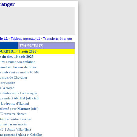
tranger
de L1
-
Tableau mercato L1
-
Transferts étranger
TRANSFERTS
OURD'HUI ( 7 août 2026)
es du dim. 10 août 2025
kimi assume son ambition
épond sur l'avenir de Rowe
 le club veut au moins 40 M€
rs mots de Chevalier
 provisoire
de la soirée
e chute contre La Corogne
 vendu à Al-Hilal (officiel)
e, la réponse d'Hakimi
onfirmé pour Martinez (off.)
 FC renverse Nantes
 tombe contre Levante
rmine par un succès
e 3-1 Aston Villa (fini)
ens pensent à Alaba et Ceballos