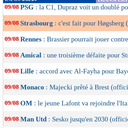
de
09/08
PSG
: la C1, Dupraz voit un doublé po
lecture
09/08
Strasbourg
: c'est fait pour Høgsberg (
OK
09/08
Rennes
: Brassier pourrait jouer contr
09/08
Amical
: une troisième défaite pour S
09/08
Lille
: accord avec Al-Fayha pour Bay
09/08
Monaco
: Majecki prêté à Brest (offici
09/08
OM
: le jeune Lafont va rejoindre l'Ita
09/08
Man Utd
: Sesko jusqu'en 2030 (offici