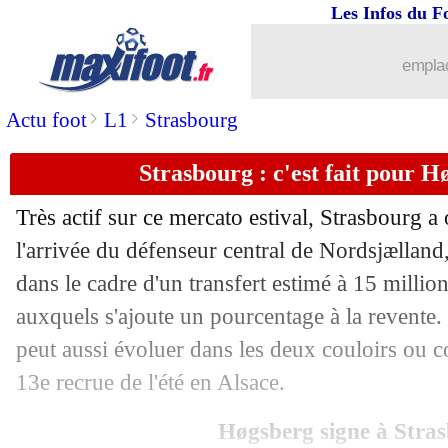
Les Infos du F
09/08
Amical
: Lille accroché malgré Girou
emplac
09/08
Bayern
: Coman, Al-Nassr va offrir 3
>
>
Actu foot
L1
Strasbourg
09/08
Nantes
: c'est fait pour Camara (officie
Strasbourg : c'est fait pour Hø
09/08
Amical
: Strasbourg accroché par Ma
Très actif sur ce mercato estival, Strasbourg a 
09/08
Milan
: Thiaw à Newcastle pour 40 M
l'arrivée du défenseur central de Nordsjællan
dans le cadre d'un transfert estimé à 15 millio
09/08
VIDEO
: le superbe enchaînement de 
auxquels s'ajoute un pourcentage à la revente. 
peut aussi évoluer dans les deux couloirs ou c
09/08
Liverpool
: Isak bloqué par Newcastle
13e recrue de l'été en Alsace.
09/08
Lille
: l'OM a fixé le prix de De Lange
Høgsberg signe à Stra