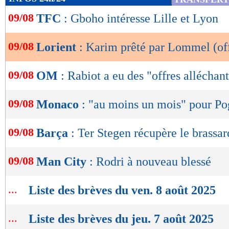
de
09/08
TFC
: Gboho intéresse Lille et Lyon
lecture
OK
09/08
Lorient
: Karim prêté par Lommel (off
09/08
OM
: Rabiot a eu des "offres alléchan
09/08
Monaco
: "au moins un mois" pour P
09/08
Barça
: Ter Stegen récupère le brassar
09/08
Man City
: Rodri à nouveau blessé
...
Liste des brèves du ven. 8 août 2025
...
Liste des brèves du jeu. 7 août 2025