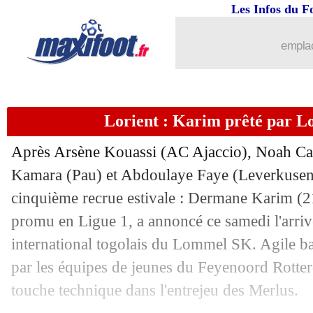
Les Infos du F
09/08
West Ham
: Hermansen pour 20,8 M€ (
emplac
09/08
PSG
: Donnarumma, publication polé
09/08
A. saoudite
: Rabiot ne comprend pas 
Lorient : Karim prêté par Lo
09/08
Lille
: accord avec Bournemouth pour
Après Arsène Kouassi (AC Ajaccio), Noah Ca
Kamara (Pau) et Abdoulaye Faye (Leverkusen),
09/08
Auxerre
: Sinayoko plaît à Nice
cinquième recrue estivale : Dermane Karim (21
09/08
promu en Ligue 1, a annoncé ce samedi l'arriv
OM
: Rennes pense aussi à Rowe
international togolais du Lommel SK. Agile bal
09/08
PSG
: la C1, Dupraz voit un doublé po
par les équipes de jeunes du Feyenoord Rotte
touche technique dans l'entrejeu des Merlus.
09/08
Strasbourg
: c'est fait pour Høgsberg (