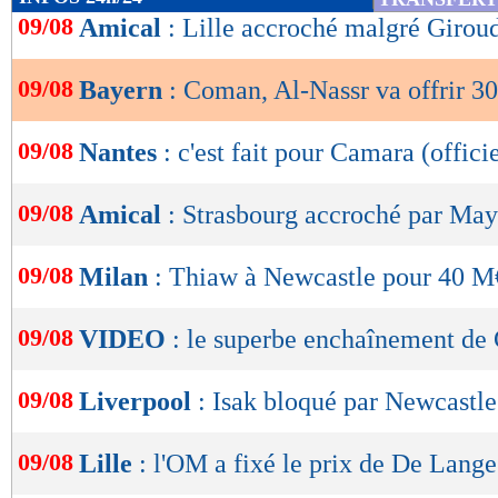
de
09/08
Amical
: Lille accroché malgré Girou
lecture
09/08
Bayern
: Coman, Al-Nassr va offrir 3
OK
09/08
Nantes
: c'est fait pour Camara (officie
09/08
Amical
: Strasbourg accroché par Ma
09/08
Milan
: Thiaw à Newcastle pour 40 M
09/08
VIDEO
: le superbe enchaînement de 
09/08
Liverpool
: Isak bloqué par Newcastle
09/08
Lille
: l'OM a fixé le prix de De Lange