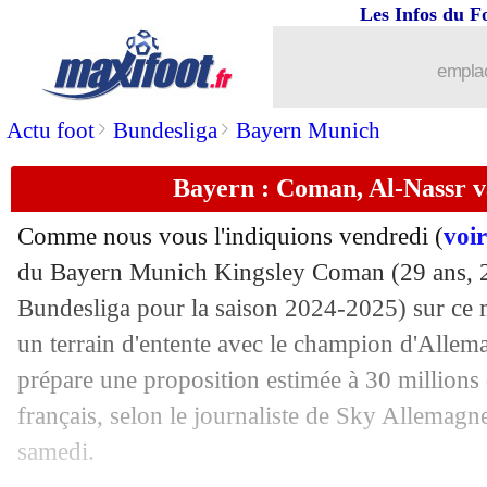
Les Infos du F
09/08
Amical
: Marseille 3-1 Aston Villa (fin
emplac
09/08
Real
: les Saoudiens pensent à Alaba e
>
>
Actu foot
Bundesliga
Bayern Munich
09/08
Lille
: Chevalier vendu au PSG ! (offic
Bayern : Coman, Al-Nassr v
09/08
Man Utd
: Ronaldo, le mea culpa de 
Comme nous vous l'indiquions vendredi (
voir
09/08
Al-Ahli
: Millot recruté pour 30 M€ (of
du Bayern Munich Kingsley
Coman
(29 ans, 
Bundesliga pour la saison 2024-2025) sur ce m
09/08
Amical
: Rennes frustré sur le fil
un terrain d'entente avec le champion d'Allem
prépare une proposition estimée à 30 millions d
09/08
Amical
: Lens bat Leipzig, Thauvin dé
français, selon le journaliste de Sky Allemagn
samedi.
09/08
Amical
: Brest tenu en échec par Sass