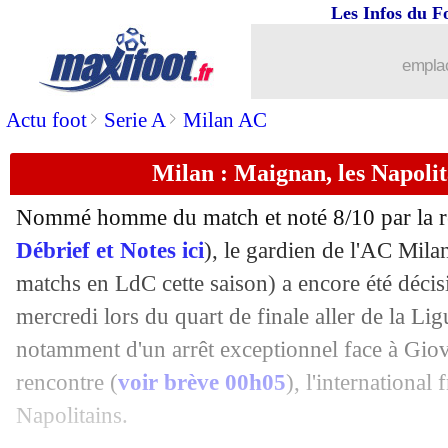
Les Infos du F
13/04
D1 (f)
: des play-offs pour le titre
emplac
13/04
Bayern
: Tuchel à fond sur Osimhen
>
>
Actu foot
Serie A
Milan AC
13/04
PSG
: le fils de Galtier prend la parole
Milan : Maignan, les Napolita
13/04
M'Gladbach
: Thuram et Bensebaini v
Nommé homme du match et noté 8/10 par la r
13/04
Olympiakos
: James, contrat résilié (o
Débrief et Notes ici
), le gardien de l'AC Mil
matchs en LdC cette saison) a encore été décis
13/04
PSV
: Simons, le Barça pas intéressé ?
mercredi lors du quart de finale aller de la L
notamment d'un arrêt exceptionnel face à Gio
13/04
Lyon
: Aouar, la Roma en action
rencontre (
voir brève 00h05
), l'international 
Napolitains.
13/04
Valenciennes
: Rabuel prend la porte (