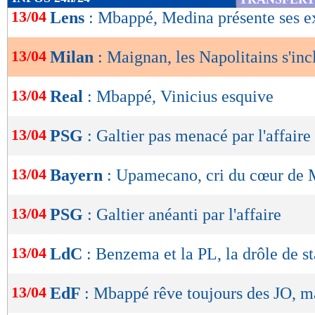
de
13/04
Lens
: Mbappé, Medina présente ses e
lecture
13/04
Milan
: Maignan, les Napolitains s'inc
OK
13/04
Real
: Mbappé, Vinicius esquive
13/04
PSG
: Galtier pas menacé par l'affaire
13/04
Bayern
: Upamecano, cri du cœur de
13/04
PSG
: Galtier anéanti par l'affaire
13/04
LdC
: Benzema et la PL, la drôle de st
13/04
EdF
: Mbappé rêve toujours des JO, ma