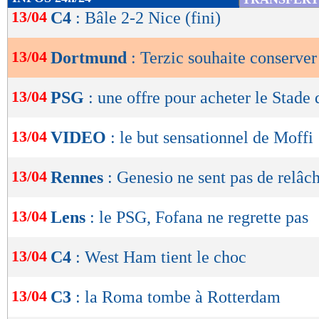
de
13/04
C4
: Bâle 2-2 Nice (fini)
lecture
13/04
Dortmund
: Terzic souhaite conserver
OK
13/04
PSG
: une offre pour acheter le Stade
13/04
VIDEO
: le but sensationnel de Moffi 
13/04
Rennes
: Genesio ne sent pas de relâ
13/04
Lens
: le PSG, Fofana ne regrette pas
13/04
C4
: West Ham tient le choc
13/04
C3
: la Roma tombe à Rotterdam