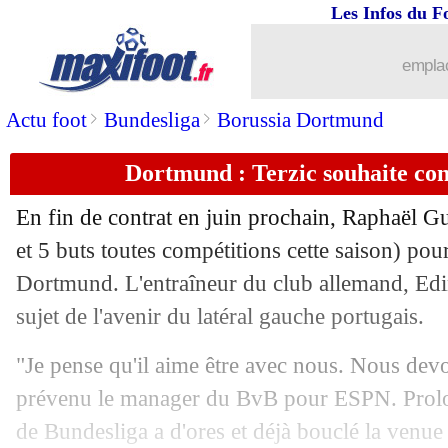
Les Infos du F
emplac
>
>
Actu foot
Bundesliga
Borussia Dortmund
Dortmund : Terzic souhaite co
En fin de contrat en juin prochain, Raphaël
Gu
et 5 buts toutes compétitions cette saison) pour
Dortmund. L'entraîneur du club allemand, Edin
sujet de l'avenir du latéral gauche portugais.
"Je pense qu'il aime être avec nous. Nous devo
prévenu le manager du BvB pour ESPN. Prolon
de Bundesliga a d'ores et déjà bouclé la venu