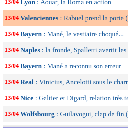
13/04
Lyon
: Aouar, la Roma en action
de
lecture
13/04
Valenciennes
: Rabuel prend la porte (
OK
13/04
Bayern
: Mané, le vestiaire choqué...
13/04
Naples
: la fronde, Spalletti avertit les
13/04
Bayern
: Mané a reconnu son erreur
13/04
Real
: Vinicius, Ancelotti sous le cha
13/04
Nice
: Galtier et Digard, relation très 
13/04
Wolfsbourg
: Guilavogui, clap de fin (
Lu 8.501 fois
- Damien Da Silva 