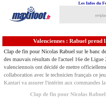
13/04
Arsenal
: Balogun ciblé par Leipzig
Les Infos du F
13/04
Real
: Valverde, le soutien d'Ancelotti
emplac
13/04
Lyon
: Barcola a agacé Blanc
Valenciennes : Rabuel prend la
13/04
Lens
: Haise commente l'affaire Galtie
Clap de fin pour Nicolas Rabuel sur le banc d
13/04
Al-Nassr
: Garcia prend la porte ! (offi
des mauvais résultats de l'actuel 16e de Ligue 2
valenciennois ont décidé de mettre officiellem
13/04
Bayern
: Mané écarté pour Hoffenhei
collaboration avec le technicien français ce 
13/04
Milan
: le mea culpa de Capello sur D
Kantari va assurer l'intérim aux commandes la
Clap de fin pour Nicolas Rabuel
13/04
Real
: Vinicius déclare sa flamme