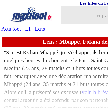
Les Infos du F
13/04
PHOTO
: L. Martinez porté par deux 
emplac
13/04
Nice
: Moffi raconte son bijou
>
>
Actu foot
L1
Lens
13/04
Nice
: le sentiment contrasté de Labor
Lens : Mbappé, Fofana d
13/04
C4
: les résultats de la soirée
"Si c'est Kylian Mbappé qui s'échappe, ils l'
13/04
C3
: Man Utd déchante, la Juve d'une c
quelques heures du choc entre le Paris Saint
Medina
(23 ans, 28 matchs et 3 buts toutes com
13/04
C4
: Bâle 2-2 Nice (fini)
fait remarquer avec une déclaration maladroite
Mbappé
(24 ans, 35 matchs et 31 buts toutes c
13/04
Dortmund
: Terzic souhaite conserver
Alors qu'il a présenté ses excuses (
voir la brè
central argentin a été défendu par son partena
13/04
PSG
: une offre pour acheter le Stade