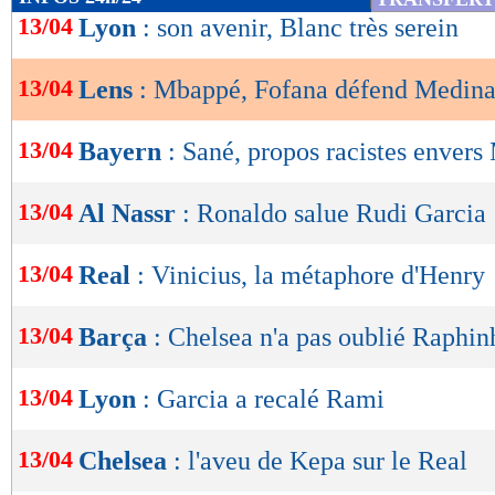
de
13/04
Lyon
: son avenir, Blanc très serein
Lu 18.893 fois
- Youcef Touaitia 
lecture
13/04
Lens
: Mbappé, Fofana défend Medin
OK
13/04
Bayern
: Sané, propos racistes envers
13/04
Al Nassr
: Ronaldo salue Rudi Garcia
13/04
Real
: Vinicius, la métaphore d'Henry
13/04
Barça
: Chelsea n'a pas oublié Raphin
13/04
Lyon
: Garcia a recalé Rami
13/04
Chelsea
: l'aveu de Kepa sur le Real