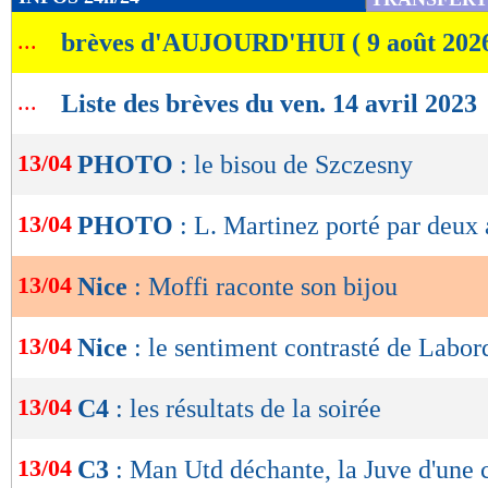
de
...
brèves d'AUJOURD'HUI ( 9 août 202
lecture
OK
...
Liste des brèves du ven. 14 avril 2023
13/04
PHOTO
: le bisou de Szczesny
13/04
PHOTO
: L. Martinez porté par deux 
13/04
Nice
: Moffi raconte son bijou
13/04
Nice
: le sentiment contrasté de Labor
13/04
C4
: les résultats de la soirée
13/04
C3
: Man Utd déchante, la Juve d'une c