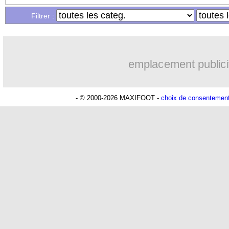
Filtrer :
13/04
C4
: Bâle 2-2 Nice (fini)
13/04
Dortmund
: Terzic souhaite conserver
emplacement publici
13/04
PSG
: une offre pour acheter le Stade
- © 2000-2026 MAXIFOOT -
choix de consentemen
13/04
VIDEO
: le but sensationnel de Moffi 
13/04
Rennes
: Genesio ne sent pas de relâ
13/04
Lens
: le PSG, Fofana ne regrette pas
13/04
C4
: West Ham tient le choc
13/04
C3
: la Roma tombe à Rotterdam