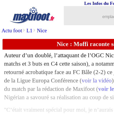
Les Infos du F
emplac
>
>
Actu foot
L1
Nice
Nice : Moffi raconte s
Auteur d’un doublé, l’attaquant de l’OGC Nic
matchs et 3 buts en C4 cette saison), a notamm
retourné acrobatique face au FC Bâle (2-2) ce j
de la Ligue Europa Conférence (
voir la vidéo
du match par la rédaction de Maxifoot (
voir 
Nigérian a savouré sa réalisation au coup de sif
"C’était vraiment spécial pour moi, je n’aurais