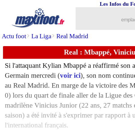
Les Infos du F
13/04
Bayern
: Tuchel à fond sur Osimhen
emplac
13/04
PSG
: le fils de Galtier prend la parole
>
>
Actu foot
La Liga
Real Madrid
13/04
M'Gladbach
: Thuram et Bensebaini v
Real : Mbappé, Viniciu
13/04
Olympiakos
: James, contrat résilié (o
Si l'attaquant Kylian Mbappé a réaffirmé son a
13/04
PSV
: Simons, le Barça pas intéressé ?
Germain mercredi (
voir ici
), son nom continue
au Real Madrid. En marge de la victoire des M
13/04
Lyon
: Aouar, la Roma en action
0) lors du quart de finale aller de la Ligue des
madrilène
Vinicius Junior
(22 ans, 27 matchs e
13/04
Valenciennes
: Rabuel prend la porte (
saison) a été invité à s'exprimer par rapport à 
l'international français.
13/04
Bayern
: Mané, le vestiaire choqué...