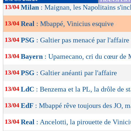
de
13/04
Milan
: Maignan, les Napolitains s'inc
lecture
13/04
Real
: Mbappé, Vinicius esquive
OK
13/04
PSG
: Galtier pas menacé par l'affaire
13/04
Bayern
: Upamecano, cri du cœur de
13/04
PSG
: Galtier anéanti par l'affaire
13/04
LdC
: Benzema et la PL, la drôle de st
13/04
EdF
: Mbappé rêve toujours des JO, ma
13/04
Real
: Ancelotti, la pirouette de Vinici