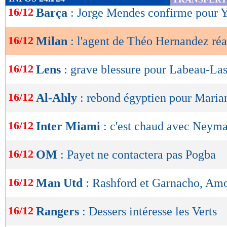
de
16/12
Barça
: Jorge Mendes confirme pour 
lecture
16/12
Milan
: l'agent de Théo Hernandez réa
OK
16/12
Lens
: grave blessure pour Labeau-La
16/12
Al-Ahly
: rebond égyptien pour Maria
16/12
Inter Miami
: c'est chaud avec Neyma
16/12
OM
: Payet ne contactera pas Pogba
16/12
Man Utd
: Rashford et Garnacho, Amo
16/12
Rangers
: Dessers intéresse les Verts