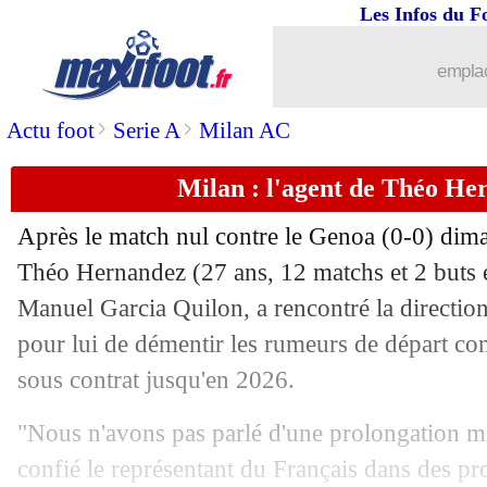
Les Infos du F
emplac
>
>
Actu foot
Serie A
Milan AC
Milan : l'agent de Théo He
...
brèves d'AUJOURD'HUI ( 7 août 202
Après le match nul contre le Genoa (0-0) dima
...
Liste des brèves du mar. 17 décembre
Théo Hernandez
(27 ans, 12 matchs et 2 buts e
Manuel Garcia Quilon, a rencontré la directi
16/12
Ita.
: l'Inter corrige la Lazio !
pour lui de démentir les rumeurs de départ con
sous contrat jusqu'en 2026.
16/12
L2
: Dunkerque enfonce Caen
"Nous n'avons pas parlé d'une prolongation mai
16/12
OM
: Payet remercie Eyraud
confié le représentant du Français dans des pr