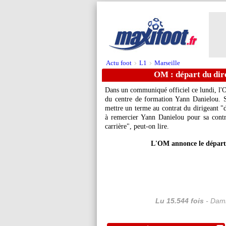
Actu foot
L1
Marseille
>
>
OM : départ du dir
Dans un communiqué officiel ce lundi, l'O
du centre de formation Yann Danielou. S
mettre un terme au contrat du dirigeant 
à remercier Yann Danielou pour sa contri
carrière", peut-on lire.
L'OM annonce le départ 
Lu 15.544 fois
- Dami