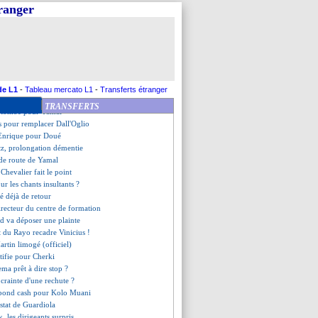
é au centre de formation (off.)
tranger
er - "Cherki, c'est top 3"
 revient sur son départ
ier fait parler...
 souhait de Pogba
ré à nouveau en danger !
 répond à la piste Kolo Muani
este flou sur Kimpembe
de L1
-
Tableau mercato L1
-
Transferts étranger
les détails de sa prolongation
TRANSFERTS
ct tombe pour Yamal
tes pour remplacer Dall'Oglio
'Enrique pour Doué
tz, prolongation démentie
e de route de Yamal
 Chevalier fait le point
ur les chants insultants ?
 déjà de retour
irecteur du centre de formation
od va déposer une plainte
nt du Rayo recadre Vinicius !
artin limogé (officiel)
stifie pour Cherki
ma prêt à dire stop ?
 crainte d'une rechute ?
épond cash pour Kolo Muani
nstat de Guardiola
, les dirigeants surpris