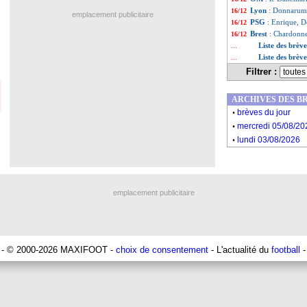
Lyon
: Donnarum
16/12
emplacement publicitaire
PSG
: Enrique, D
16/12
Brest
: Chardonne
16/12
Liste des brèv
...
Liste des brèv
...
Filtrer :
ARCHIVES DES B
.
brèves du jour
.
mercredi 05/08/20
.
lundi 03/08/2026
emplacement publicitaire
- © 2000-2026 MAXIFOOT -
choix de consentement
- L'actualité du
football
-