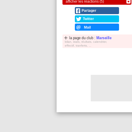
afficher les réactions (5)
Partager
Twitter
Mail
la page du club :
Marseille
bilan, stats, réultats, calendrier,
effectif, tranferts, ...