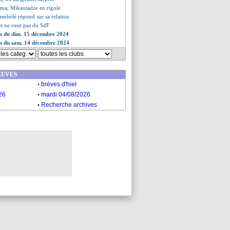
ma, Mikautadze en rigole
embélé répond sur sa relation
t ne veut pas du SdF
es du dim. 15 décembre 2024
es du sam. 14 décembre 2024
REVES
.
brèves d'hier
.
26
mardi 04/08/2026
.
Recherche archives