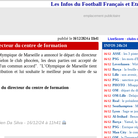
OM
: Hasni nomm
16/12
Les Infos du Football Français et E
Lyon
: L. Chevali
16/12
OM
: Villas-Boas
16/12
emplacement publicitaire
Barça
: le calendr
16/12
Galatasaray
: le
16/12
Nantes
: Komboua
16/12
Monaco
: Hütter
16/12
publié le
16/12/2024 à 11h41
PSG
: Enrique r
16/12
LiveScore
-
clubs 
Milan
: Maignan, 
16/12
ecteur du centre de formation
INFOS 24h/24
Barça
: le verdi
16/12
ASSE
: les 3 pis
16/12
lympique de Marseille a annoncé le départ du directeur
PSG
: les mots d
16/12
elon le club phocéen, les deux parties ont accepté de
Leverkusen
: Wir
16/12
"d'un commun accord". "L’Olympique de Marseille tient
Barça
: la feuill
16/12
bution et lui souhaite le meilleur pour la suite de sa
Lille
: son avenir,
16/12
PSG
: sanction po
16/12
PHOTO
: Mbappé
16/12
du directeur du centre de formation
OM
: départ du d
16/12
OM-Lille
: Delaj
16/12
Real
: le préside
16/12
Southampton
: M
16/12
Lyon
: Sage se ju
16/12
Al-Ittihad
: Benze
16/12
Barça
: Yamal, la
en Da Silva - 16/12/24 à 11h41
16/12
PSG
: Enrique r
16/12
Man City
: le co
16/12
OM
: le Danemark
16/12