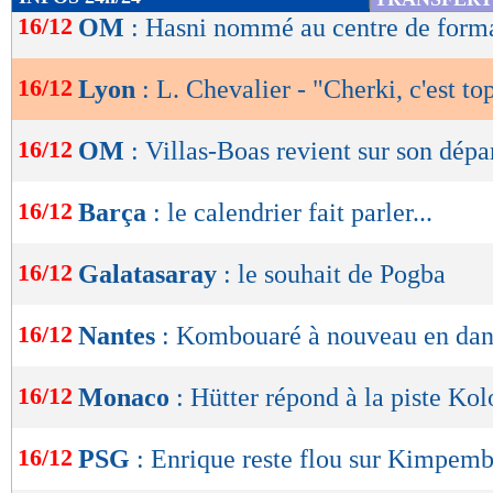
de
16/12
OM
: Hasni nommé au centre de forma
lecture
16/12
Lyon
: L. Chevalier - "Cherki, c'est to
OK
16/12
OM
: Villas-Boas revient sur son dépa
16/12
Barça
: le calendrier fait parler...
16/12
Galatasaray
: le souhait de Pogba
16/12
Nantes
: Kombouaré à nouveau en dan
16/12
Monaco
: Hütter répond à la piste Ko
16/12
PSG
: Enrique reste flou sur Kimpem