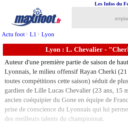
Les Infos du F
16/12
CAF Awards
: Lookman élu meilleur 
emplac
16/12
OM
: pas de penalty, la DTA valide
>
>
Actu foot
L1
Lyon
16/12
EdF
: Cherki plutôt vers l'Algérie
Lyon : L. Chevalier - "Cherk
16/12
Monaco
: Akliouche met le titre de cô
Auteur d'une première partie de saison de hau
16/12
PSG
: West Ham pourrait garder Soler
Lyonnais, le milieu offensif Rayan
Cherki
(21 
toutes compétitions cette saison) séduit de plu
16/12
Man Utd
: Højlund décerne un Oscar à
gardien de Lille Lucas
Chevalier
(23 ans, 15 m
ancien coéquipier du Gone en équipe de France
16/12
ASSE
: Horneland en pole
prise de conscience du Lyonnais qui lui perme
des meilleurs talents du championnat.
16/12
Barça
: Jorge Mendes confirme pour 