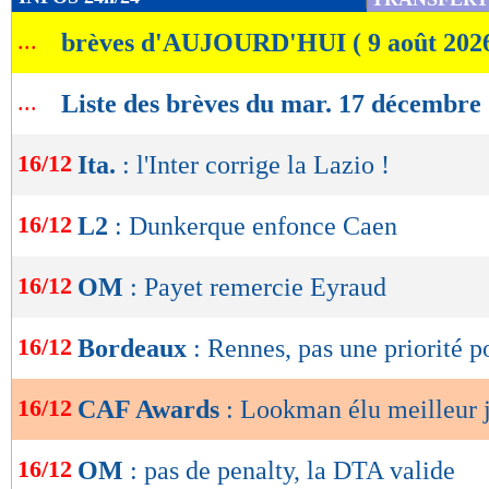
de
...
brèves d'AUJOURD'HUI ( 9 août 202
lecture
OK
...
Liste des brèves du mar. 17 décembre
16/12
Ita.
: l'Inter corrige la Lazio !
16/12
L2
: Dunkerque enfonce Caen
16/12
OM
: Payet remercie Eyraud
16/12
Bordeaux
: Rennes, pas une priorité p
16/12
CAF Awards
: Lookman élu meilleur 
16/12
OM
: pas de penalty, la DTA valide