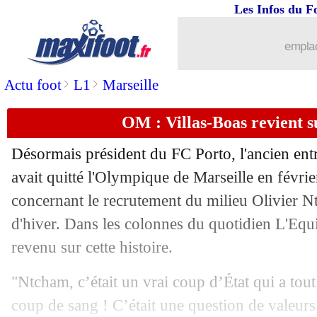
Les Infos du F
16/12
OM
: pas de penalty, la DTA valide
emplac
16/12
EdF
: Cherki plutôt vers l'Algérie
>
>
Actu foot
L1
Marseille
16/12
Monaco
: Akliouche met le titre de cô
OM : Villas-Boas revient s
16/12
PSG
: West Ham pourrait garder Soler
Désormais président du FC Porto, l'ancien ent
16/12
Man Utd
: Højlund décerne un Oscar à
avait quitté l'Olympique de Marseille en févri
concernant le recrutement du milieu Olivier 
16/12
ASSE
: Horneland en pole
d'hiver. Dans les colonnes du quotidien L'Equi
revenu sur cette histoire.
16/12
Barça
: Jorge Mendes confirme pour 
"Ntcham, c’était un vrai coup d’État qui a tout
16/12
Milan
: l'agent de Théo Hernandez réa
coup de sang ! C’était une question de valeurs