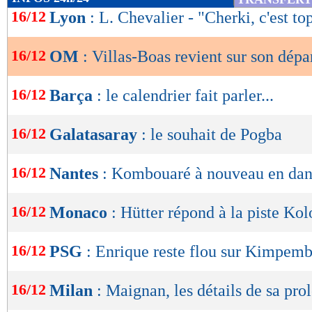
de
16/12
Lyon
: L. Chevalier - "Cherki, c'est to
lecture
16/12
OM
: Villas-Boas revient sur son dépa
OK
16/12
Barça
: le calendrier fait parler...
16/12
Galatasaray
: le souhait de Pogba
16/12
Nantes
: Kombouaré à nouveau en dan
16/12
Monaco
: Hütter répond à la piste Ko
16/12
PSG
: Enrique reste flou sur Kimpem
16/12
Milan
: Maignan, les détails de sa pro