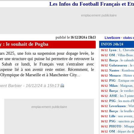
Les Infos du Football Français et E
Milan
: l'agent d
16/12
Lens
: grave bles
16/12
Al-Ahly
: rebond
16/12
emplacement publicitaire
Inter Miami
: c'
16/12
OM
: Payet ne co
16/12
Man Utd
: Rashf
16/12
Rangers
: Dessers
16/12
publié le
16/12/2024 à 15h13
LiveScore
-
clubs 
Chelsea
: Maresca
16/12
 : le souhait de Pogba
INFOS 24h/24
OM
: Hasni nomm
16/12
Lyon
: L. Chevali
16/12
ars 2025, une fois sa suspension pour dopage levée, le
OM
: Villas-Boas
16/12
r une structure qui puisse lui permettre de retrouver la
Barça
: le calendr
16/12
c Sabah ce lundi, le Français veut s'entraîner avec
Galatasaray
: le
16/12
suspense lié à son avenir reste entier. Récemment, le
Nantes
: Komboua
16/12
Olympique de Marseille et à Manchester City...
Monaco
: Hütter
16/12
PSG
: Enrique r
16/12
ent Barbier - 16/12/24 à 15h13
Milan
: Maignan, 
16/12
Barça
: le verdi
16/12
ASSE
: les 3 pis
16/12
PSG
: les mots d
16/12
Leverkusen
: Wir
16/12
emplacement publicitaire
Barça
: la feuill
16/12
Lille
: son avenir,
16/12
PSG
: sanction po
16/12
PHOTO
: Mbappé
16/12
OM
: départ du d
16/12