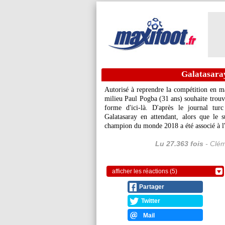
Galatasaray
Autorisé à reprendre la compétition en m
milieu Paul Pogba (31 ans) souhaite trouve
forme d'ici-là. D'après le journal tur
Galatasaray en attendant, alors que le 
champion du monde 2018 a été associé à l'
Lu 27.363 fois
- Clém
afficher les réactions (5)
Partager
Twitter
Mail