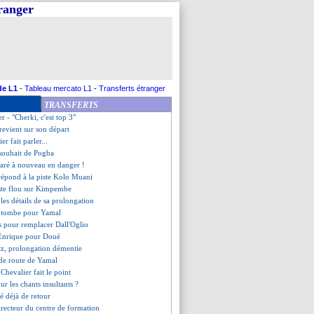
tranger
e Théo Hernandez réagit
sure pour Labeau-Lascary
 égyptien pour Mariano ?
est chaud avec Neymar ?
ntactera pas Pogba
ord et Garnacho, Amorim clair
 intéresse les Verts
de L1
-
Tableau mercato L1
-
Transferts étranger
 calme les ardeurs
TRANSFERTS
é au centre de formation (off.)
er - "Cherki, c'est top 3"
 revient sur son départ
ier fait parler...
 souhait de Pogba
ré à nouveau en danger !
 répond à la piste Kolo Muani
este flou sur Kimpembe
les détails de sa prolongation
ct tombe pour Yamal
tes pour remplacer Dall'Oglio
'Enrique pour Doué
tz, prolongation démentie
e de route de Yamal
 Chevalier fait le point
ur les chants insultants ?
 déjà de retour
irecteur du centre de formation