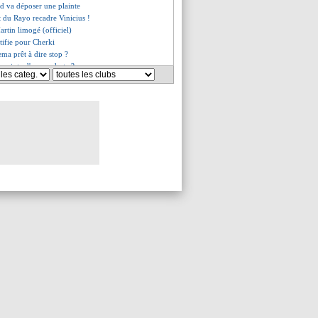
od va déposer une plainte
nt du Rayo recadre Vinicius !
artin limogé (officiel)
stifie pour Cherki
ma prêt à dire stop ?
 crainte d'une rechute ?
épond cash pour Kolo Muani
nstat de Guardiola
, les dirigeants surpris
ma, Mikautadze en rigole
embélé répond sur sa relation
t ne veut pas du SdF
es du dim. 15 décembre 2024
es du sam. 14 décembre 2024