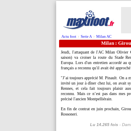
Actu foot
Serie A
Milan AC
>
>
Milan : Girou
Jeudi, l'attaquant de l'AC Milan Olivier
saison) va croiser la route du Stade Re
Europa. Lors d'un entretien accordé au qu
français a reconnu qu'il avait été approché
"J’ai toujours apprécié M. Pinault. On a 
invité un jour à dîner chez lui, on avait s
Rennes, et cela fait toujours plaisir au
reconnu. Mais ce n’est pas dans mes pro
précisé l'ancien Montpelliérain.
En fin de contrat en juin prochain, Giroud
Rossoneri.
Lu 14.265 fois
- Dami