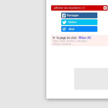
afficher les réactions (+)
Partager
Twitter
Mail
la page du club :
Milan AC
bilan, stats, réultats, calendrier,
effectif, tranferts, ...