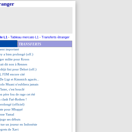
tranger
e de Luis Enrique à Ugarte
e planer le doute
s'en prend à Luis Enrique
r Zakarian répond aux fans
e fait son retour
quiet pour Gattuso
son terminée pour Kamara ?
de L1
-
Tableau mercato L1
-
Transferts étranger
ise la victoire à Paris
TRANSFERTS
er a recalé Fulham cet hiver
 sent important
ley a bien prolongé (off.)
ger milite pour Kroos
ait dit non à Rennes
t déjà fini pour Delort (off.)
l, l'OM encore cité
 De Ligt et Kimmich agacés...
Kolo Muani n'oubliera jamais
'Inter, c'est bouclé
n père fou de rage cet été
n clash Faé-Rothen !
prolongé (officiel)
liste pour Mbappé
ense Yamal
juge ses débuts
e tue un joueur en Indonésie
regrets de Xavi