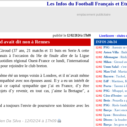
Les Infos du Football Français et E
PSG
: la consign
12/02
Real
: Kroos laiss
12/02
Barça
: Mathieu 
12/02
emplacement publicitaire
Montpellier
: De
12/02
PSG
: Kang-in Le
12/02
OM
: Di Meco in
12/02
Aston Villa
: sai
12/02
publié le
12/02/2024 à 17h09
LiveScore
-
clubs 
Sociedad
: Kubo v
12/02
d avait dit non à Rennes
INFOS 24h/24
Dortmund
: Hall
12/02
PSG
: Asensio se
12/02
Giroud
(37 ans, 21 matchs et 11 buts en Serie A cette
Aston Villa
: Bai
12/02
nnais à l'occasion du 16e de finale aller de la Ligue
Allemagne
: Rüdi
12/02
otidien régional Ouest-France ce lundi, l'international
Milan
: Giroud av
12/02
 pour rejoindre le club breton.
Umm Salal
: c'es
12/02
Man Utd
: Martia
12/02
même été un temps voisin à Londres, et il m’avait même
Bayern
: Tuchel,
12/02
ympathisé avec nos épouses aussi. Il y a eu un intérêt de
EdF
: Martinez, 
12/02
ssi ce capital sympathie que j’ai en France, d’y être
Porto
: Taremi à l
12/02
jets d’y revenir, en tout cas, j’aime la Bretagne", a
PSG
: Mbappé, so
12/02
Côte d'Ivoire
: u
12/02
Betis
: Pezzella a 
12/02
 a toujours l'envie de poursuivre son histoire avec les
PSG
: Riolo fata
12/02
Barça
: Xavi enc
12/02
Lyon
: Benrahma 
12/02
Divers
: la foudr
12/02
en Da Silva - 12/02/24 à 17h09
Barça
: les gros 
12/02