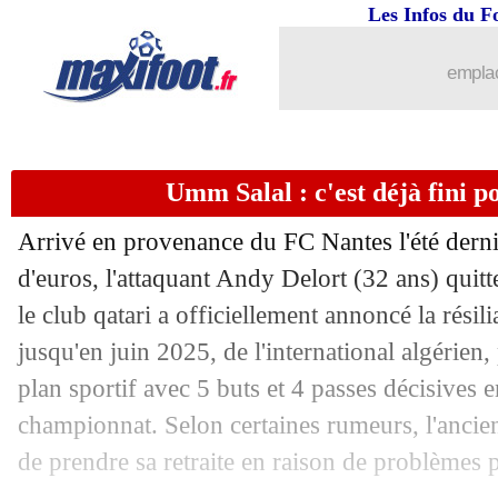
12/02
PSG
: la clé du match selon Danilo
Les Infos du F
12/02
Sondage MF
: le PSG doit quitter le P
emplac
12/02
Lorient
: Bamba impressionne ses coé
Umm Salal : c'est déjà fini po
12/02
Montpellier
: Delort voudrait revenir
Arrivé en provenance du FC Nantes l'été derni
12/02
PSG
: la consigne de Luis Enrique à U
d'euros, l'attaquant Andy Delort (32 ans) quit
le club qatari a officiellement annoncé la résili
12/02
Real
: Kroos laisse planer le doute
jusqu'en juin 2025, de l'international algérien
12/02
Barça
: Mathieu s'en prend à Luis Enr
plan sportif avec 5 buts et 4 passes décisives
championnat. Selon certaines rumeurs, l'ancie
12/02
Montpellier
: Der Zakarian répond au
de prendre sa retraite en raison de problèmes 