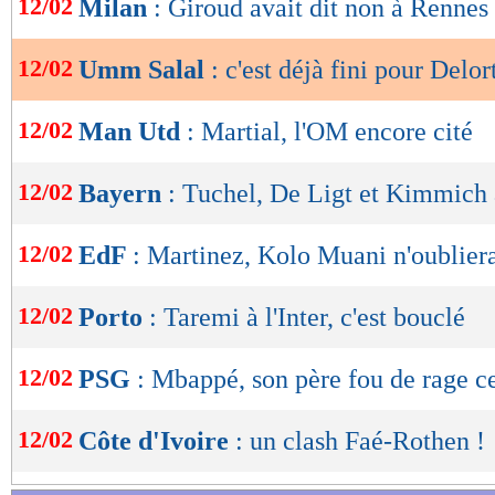
12/02
Milan
: Giroud avait dit non à Rennes
de
lecture
12/02
Umm Salal
: c'est déjà fini pour Delort
OK
12/02
Man Utd
: Martial, l'OM encore cité
12/02
Bayern
: Tuchel, De Ligt et Kimmich 
12/02
EdF
: Martinez, Kolo Muani n'oublier
12/02
Porto
: Taremi à l'Inter, c'est bouclé
12/02
PSG
: Mbappé, son père fou de rage ce
12/02
Côte d'Ivoire
: un clash Faé-Rothen !