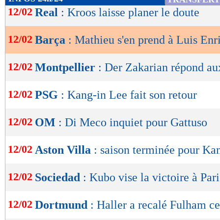
de
12/02
Real
: Kroos laisse planer le doute
lecture
12/02
Barça
: Mathieu s'en prend à Luis Enr
OK
12/02
Montpellier
: Der Zakarian répond au
12/02
PSG
: Kang-in Lee fait son retour
12/02
OM
: Di Meco inquiet pour Gattuso
12/02
Aston Villa
: saison terminée pour Ka
12/02
Sociedad
: Kubo vise la victoire à Pari
12/02
Dortmund
: Haller a recalé Fulham ce