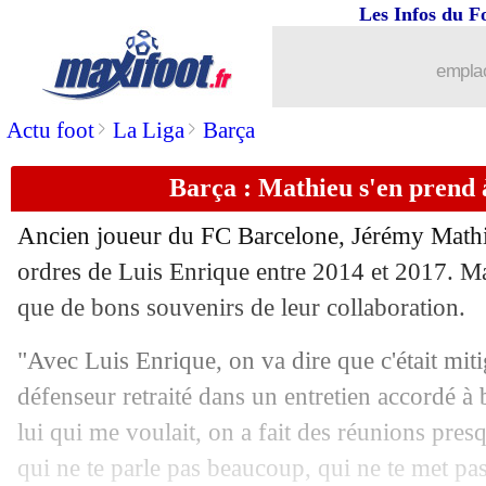
Les Infos du F
emplac
>
>
Actu foot
La Liga
Barça
Barça : Mathieu s'en prend 
Ancien joueur du FC Barcelone, Jérémy Mathie
...
brèves d'AUJOURD'HUI ( 9 août 202
ordres de Luis Enrique entre 2014 et 2017. Ma
que de bons souvenirs de leur collaboration.
...
Liste des brèves du mar. 13 février 20
"Avec Luis Enrique, on va dire que c'était miti
13/02
LdC
: qui est le favori des bookmakers
défenseur retraité dans un entretien accordé à 
lui qui me voulait, on a fait des réunions pres
12/02
Ang.
: Chelsea arrache la victoire
qui ne te parle pas beaucoup, qui ne te met pa