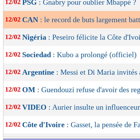
12/02
PSG
: Gnabry pour oublier Mbappé ?
de
lecture
12/02
CAN
: le record de buts largement bat
OK
12/02
Nigéria
: Peseiro félicite la Côte d'Ivo
12/02
Sociedad
: Kubo a prolongé (officiel)
12/02
Argentine
: Messi et Di Maria invités
12/02
OM
: Guendouzi refuse d'avoir des reg
12/02
VIDEO
: Aurier insulte un influenceur
12/02
Côte d'Ivoire
: Gasset, la pensée de F