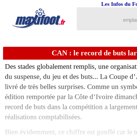
12/02
Bayern
: Tuchel, De Ligt et Kimmich 
Les Infos du F
12/02
EdF
: Martinez, Kolo Muani n'oublier
emplac
12/02
Porto
: Taremi à l'Inter, c'est bouclé
CAN : le record de buts la
12/02
PSG
: Mbappé, son père fou de rage ce
Des stades globalement remplis, une organisati
12/02
Côte d'Ivoire
: un clash Faé-Rothen !
du suspense, du jeu et des buts... La Coupe d
livré de très belles surprises. Comme un symbol
12/02
Betis
: Pezzella a prolongé (officiel)
édition remportée par la Côte d’Ivoire dimanch
12/02
PSG
: Riolo fataliste pour Mbappé
record de buts dans la compétition a largement
réalisations comptabilisées.
12/02
Barça
: Xavi encense Yamal
Bien évidemment, ce chiffre est gonflé car le t