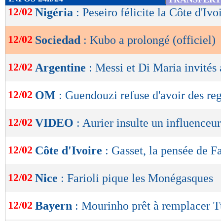
de
12/02
Nigéria
: Peseiro félicite la Côte d'Ivo
lecture
12/02
Sociedad
: Kubo a prolongé (officiel)
OK
12/02
Argentine
: Messi et Di Maria invités
12/02
OM
: Guendouzi refuse d'avoir des reg
12/02
VIDEO
: Aurier insulte un influenceur
12/02
Côte d'Ivoire
: Gasset, la pensée de F
12/02
Nice
: Farioli pique les Monégasques
12/02
Bayern
: Mourinho prêt à remplacer T