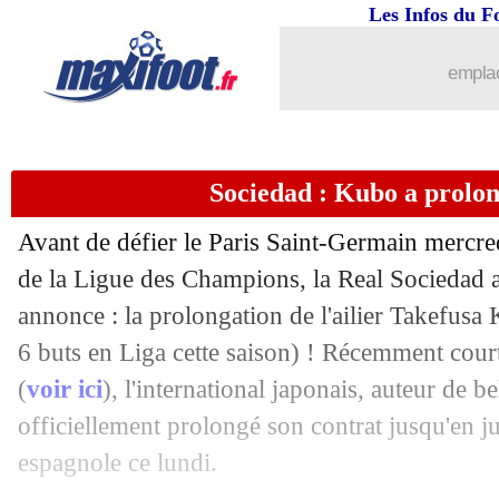
Les Infos du F
12/02
Porto
: Taremi à l'Inter, c'est bouclé
emplac
12/02
PSG
: Mbappé, son père fou de rage ce
12/02
Côte d'Ivoire
: un clash Faé-Rothen !
Sociedad : Kubo a prolong
12/02
Betis
: Pezzella a prolongé (officiel)
Avant de défier le Paris Saint-Germain mercredi
12/02
PSG
: Riolo fataliste pour Mbappé
de la Ligue des Champions, la Real Sociedad a
annonce : la prolongation de l'ailier Takefusa
12/02
Barça
: Xavi encense Yamal
6 buts en Liga cette saison) ! Récemment cour
(
voir ici
), l'international japonais, auteur de b
12/02
Lyon
: Benrahma juge ses débuts
officiellement prolongé son contrat jusqu'en j
espagnole ce lundi.
12/02
Divers
: la foudre tue un joueur en In