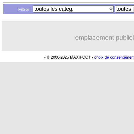
...
Liste des brèves du jeu. 6 mars 2025
Filtrer :
emplacement publici
- © 2000-2026 MAXIFOOT -
choix de consentemen