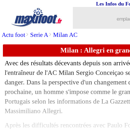
Les Infos du F
08/03
L2
: le Paris FC bat Lorient !
emplac
08/03
Athletic
: Nico Williams rêve de la C
>
>
Actu foot
Serie A
Milan AC
08/03
Ang.
: Nottingham fait tomber Manche
Milan : Allegri en gran
08/03
Real
: Francfort très attentif pour Güle
Avec des résultats décevants depuis son arriv
08/03
Lyon
: Mata parle de l'absence de Fon
l'entraîneur de l'AC Milan Sergio Conceiçao se
danger. Dans la perspective d'un changement 
08/03
Man Utd
: Onana confiant pour Yoro
prochaine, un homme s'impose comme le grand
Portugais selon les informations de La Gazzett
08/03
Real
: Valverde, Ancelotti répond sur 
Massimiliano Allegri.
08/03
Dortmund
: Guirassy encensé par Ko
Après les difficultés rencontrées avec Paulo F