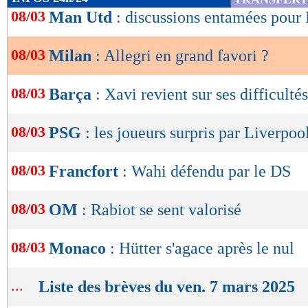
de
08/03
Man Utd
: discussions entamées pour
lecture
08/03
Milan
: Allegri en grand favori ?
OK
08/03
Barça
: Xavi revient sur ses difficultés
08/03
PSG
: les joueurs surpris par Liverpoo
08/03
Francfort
: Wahi défendu par le DS
08/03
OM
: Rabiot se sent valorisé
08/03
Monaco
: Hütter s'agace après le nul
...
Liste des brèves du ven. 7 mars 2025