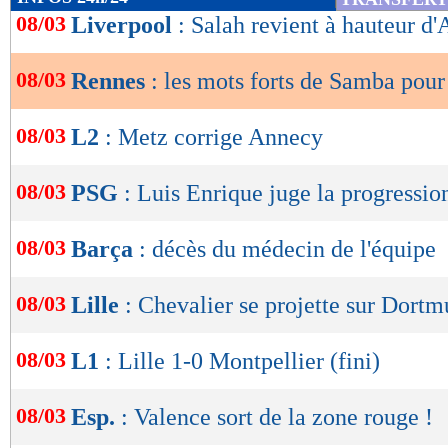
de
08/03
Liverpool
: Salah revient à hauteur d
lecture
08/03
Rennes
: les mots forts de Samba pou
OK
08/03
L2
: Metz corrige Annecy
08/03
PSG
: Luis Enrique juge la progressi
08/03
Barça
: décès du médecin de l'équipe
08/03
Lille
: Chevalier se projette sur Dort
08/03
L1
: Lille 1-0 Montpellier (fini)
08/03
Esp.
: Valence sort de la zone rouge !