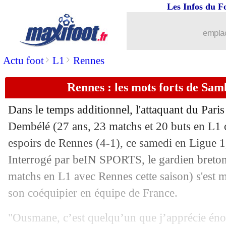
Les Infos du F
emplac
>
>
Actu foot
L1
Rennes
Rennes : les mots forts de Sa
Dans le temps additionnel, l'attaquant du Pa
Dembélé
(27 ans, 23 matchs et 20 buts en L1 ce
espoirs de Rennes (4-1), ce samedi en Ligue 1
...
brèves d'AUJOURD'HUI ( 6 août 202
Interrogé par beIN SPORTS, le gardien breto
matchs en L1 avec Rennes cette saison) s'est m
...
Liste des brèves du dim. 9 mars 2025
son coéquipier en équipe de France.
08/03
Newcastle
: Tonali ne devrait pas parti
"Ousmane, c’est quelqu’un que j’apprécie é