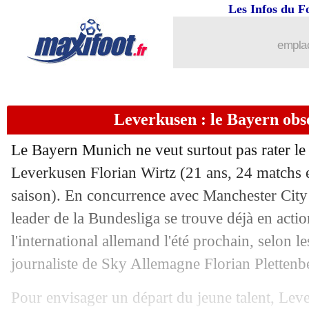
Les Infos du F
08/03
Ang.
: quatre à la suite pour Brighton !
emplac
08/03
All.
: Dortmund battu avant Lille !
08/03
All.
: un samedi en enfer pour Leverku
Leverkusen : le Bayern obs
08/03
All.
: le Bayern renversé par Bochum !
Le Bayern Munich ne veut surtout pas rater le
08/03
Barça
: un mauvais timing pour Vitor
Leverkusen Florian
Wirtz
(21 ans, 24 matchs e
saison). En concurrence avec Manchester City e
08/03
Lyon
: Klopp ne jette pas la pierre à 
leader de la Bundesliga se trouve déjà en actio
l'international allemand l'été prochain, selon l
08/03
L1
: Rennes-Paris SG, les compos
journaliste de Sky Allemagne Florian Plettenb
08/03
L2
: le Paris FC bat Lorient !
Pour envisager un départ du jeune talent, Lev