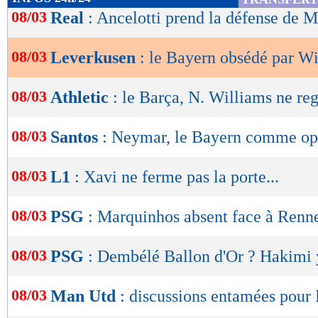
de
08/03
Real
: Ancelotti prend la défense de 
lecture
08/03
Leverkusen
: le Bayern obsédé par Wi
OK
08/03
Athletic
: le Barça, N. Williams ne reg
08/03
Santos
: Neymar, le Bayern comme op
08/03
L1
: Xavi ne ferme pas la porte...
08/03
PSG
: Marquinhos absent face à Renn
08/03
PSG
: Dembélé Ballon d'Or ? Hakimi y
08/03
Man Utd
: discussions entamées pour