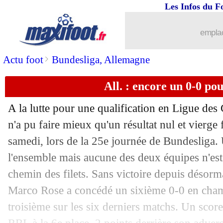
Les Infos du F
08/03
OM
: la déception d'Højbjerg
emplac
08/03
OM
: les regrets de De Zerbi
>
Actu foot
Bundesliga, Allemagne
08/03
Lens
: Still, sa plus grosse émotion
All. : encore un 0-0 po
08/03
Lens
: la fierté de Ryan
A la lutte pour une qualification en Ligue de
08/03
Lens
: N. El Aynaoui - "un match de
n'a pu faire mieux qu'un résultat nul et vierge 
samedi, lors de la 25e journée de Bundesliga. 
08/03
OM
: une faille de concentration pou
l'ensemble mais aucune des deux équipes n'est
chemin des filets. Sans victoire depuis désorm
08/03
L1
: Marseille 0-1 Lens (fini)
Marco Rose a concédé un sixième 0-0 en champ
troisième sur les six derniers matchs. Un score
08/03
Ita.
: l'Inter retourne Monza