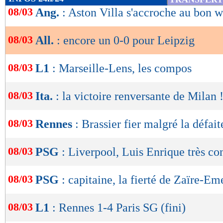
de
08/03
Ang.
: Aston Villa s'accroche au bon 
lecture
08/03
All.
: encore un 0-0 pour Leipzig
OK
08/03
L1
: Marseille-Lens, les compos
08/03
Ita.
: la victoire renversante de Milan 
08/03
Rennes
: Brassier fier malgré la défait
08/03
PSG
: Liverpool, Luis Enrique très co
08/03
PSG
: capitaine, la fierté de Zaïre-Em
08/03
L1
: Rennes 1-4 Paris SG (fini)