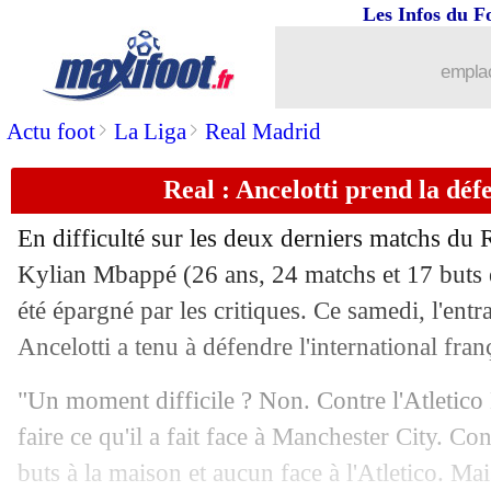
Les Infos du F
08/03
Ang.
: Liverpool assure avant le PSG
emplac
08/03
Ang.
: quatre à la suite pour Brighton !
>
>
Actu foot
La Liga
Real Madrid
08/03
All.
: Dortmund battu avant Lille !
Real : Ancelotti prend la dé
08/03
All.
: un samedi en enfer pour Leverku
En difficulté sur les deux derniers matchs du R
08/03
All.
: le Bayern renversé par Bochum !
Kylian
Mbappé
(26 ans, 24 matchs et 17 buts e
été épargné par les critiques. Ce samedi, l'en
08/03
Barça
: un mauvais timing pour Vitor
Ancelotti a tenu à défendre l'international fran
08/03
Lyon
: Klopp ne jette pas la pierre à 
"Un moment difficile ? Non. Contre l'Atletico M
faire ce qu'il a fait face à Manchester City. Con
08/03
L1
: Rennes-Paris SG, les compos
buts à la maison et aucun face à l'Atletico. Mai