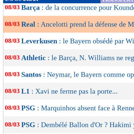
de
08/03
Barça
: de la concurrence pour Kound
lecture
08/03
Real
: Ancelotti prend la défense de 
OK
08/03
Leverkusen
: le Bayern obsédé par Wi
08/03
Athletic
: le Barça, N. Williams ne reg
08/03
Santos
: Neymar, le Bayern comme op
08/03
L1
: Xavi ne ferme pas la porte...
08/03
PSG
: Marquinhos absent face à Renn
08/03
PSG
: Dembélé Ballon d'Or ? Hakimi y