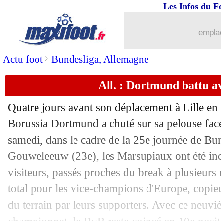
Les Infos du F
08/03
PSG
: Luis Enrique juge la progressi
emplac
08/03
Barça
: décès du médecin de l'équipe
>
Actu foot
Bundesliga, Allemagne
08/03
Lille
: Chevalier se projette sur Dort
All. : Dortmund battu av
08/03
L1
: Lille 1-0 Montpellier (fini)
Quatre jours avant son déplacement à Lille en
08/03
Esp.
: Valence sort de la zone rouge !
Borussia Dortmund a chuté sur sa pelouse fac
samedi, dans le cadre de la 25e journée de Bun
08/03
Ang.
: Aston Villa s'accroche au bon 
Gouweleeuw (23e), les Marsupiaux ont été inc
visiteurs, passés proches du break à plusieurs
08/03
All.
: encore un 0-0 pour Leipzig
total pour les vice-champions d'Europe, copieus
du terrain par leurs supporters. Avec ce neuvi
08/03
L1
: Marseille-Lens, les compos