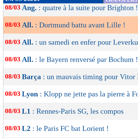
de
08/03
Ang.
: quatre à la suite pour Brighton !
lecture
08/03
All.
: Dortmund battu avant Lille !
OK
08/03
All.
: un samedi en enfer pour Leverku
08/03
All.
: le Bayern renversé par Bochum !
08/03
Barça
: un mauvais timing pour Vitor
08/03
Lyon
: Klopp ne jette pas la pierre à 
08/03
L1
: Rennes-Paris SG, les compos
08/03
L2
: le Paris FC bat Lorient !