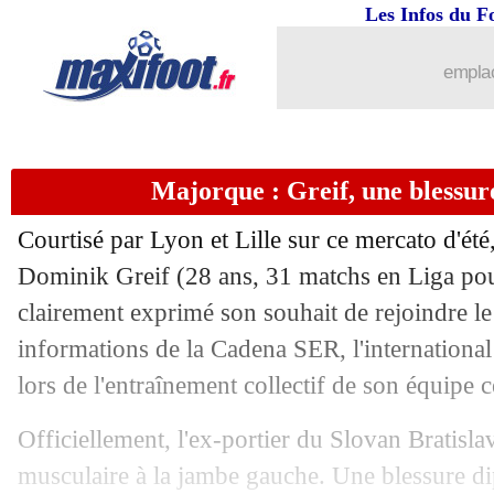
Les Infos du F
06/08
PSG
: Liverpool pense à Barcola
emplac
06/08
Vancouver
: Müller signe en MLS (off
06/08
Amical
: Lille domine Venezia, doubl
Majorque : Greif, une blessur
06/08
OM
: Weah est Marseillais (officiel)
Courtisé par Lyon et Lille sur ce mercato d'ét
06/08
OM
: deux clubs turcs à fond sur Rowe
Dominik
Greif
(28 ans, 31 matchs en Liga pou
clairement exprimé son souhait de rejoindre le
06/08
AC Ajaccio
: le club n'évoluera pas e
informations de la Cadena SER, l'international 
lors de l'entraînement collectif de son équipe 
06/08
Liverpool
: Isak, Carragher s'indigne 
Officiellement, l'ex-portier du Slovan Bratislav
06/08
Naples
: Simeone file au Torino
musculaire à la jambe gauche. Une blessure di