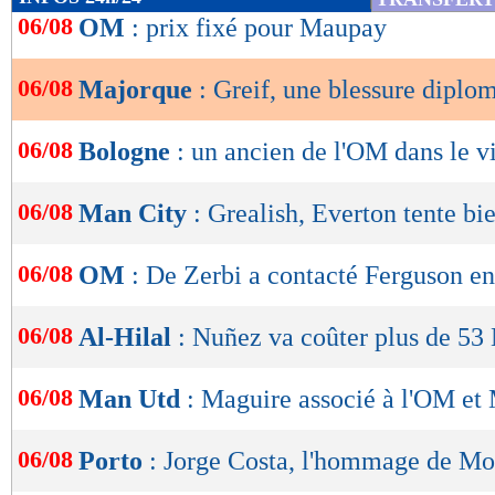
de
06/08
OM
: prix fixé pour Maupay
lecture
06/08
Majorque
: Greif, une blessure diplo
OK
06/08
Bologne
: un ancien de l'OM dans le v
06/08
Man City
: Grealish, Everton tente bi
06/08
OM
: De Zerbi a contacté Ferguson en
06/08
Al-Hilal
: Nuñez va coûter plus de 53
06/08
Man Utd
: Maguire associé à l'OM e
06/08
Porto
: Jorge Costa, l'hommage de M