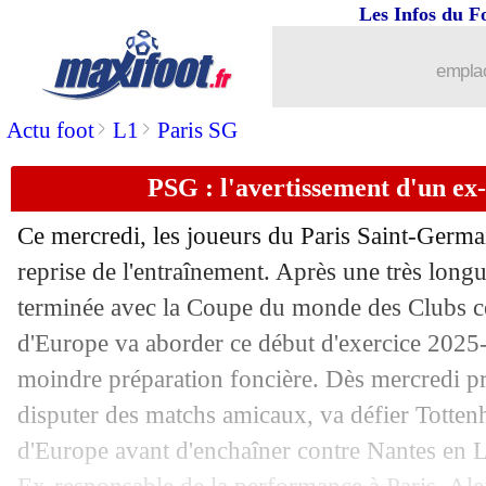
Les Infos du F
06/08
Séville
: J. Sanchez se rapproche de N
emplac
06/08
Barça
: Laporta donne rendez-vous au
>
>
Actu foot
L1
Paris SG
06/08
Everton
: Dewsbury-Hall pour 33 M€ (
PSG : l'avertissement d'un ex
06/08
Barça
: retour au Camp Nou en septe
Ce mercredi, les joueurs du Paris Saint-Germa
06/08
OM
: prix fixé pour Maupay
reprise de l'entraînement. Après une très lon
terminée avec la Coupe du monde des Clubs ce
06/08
Majorque
: Greif, une blessure diplo
d'Europe va aborder ce début d'exercice 2025-
moindre préparation foncière. Dès mercredi p
06/08
Bologne
: un ancien de l'OM dans le v
disputer des matchs amicaux, va défier Totte
d'Europe avant d'enchaîner contre Nantes en 
06/08
Man City
: Grealish, Everton tente bi