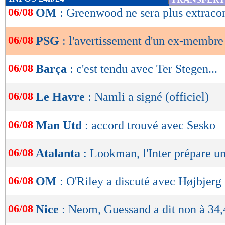
de
06/08
OM
: Greenwood ne sera plus extrac
L'Equipe.
lecture
Lu 30.841 fois
- Damien Da Silva 
06/08
PSG
: l'avertissement d'un ex-membre 
OK
06/08
Barça
: c'est tendu avec Ter Stegen...
06/08
Le Havre
: Namli a signé (officiel)
06/08
Man Utd
: accord trouvé avec Sesko
06/08
Atalanta
: Lookman, l'Inter prépare un
06/08
OM
: O'Riley a discuté avec Højbjerg
06/08
Nice
: Neom, Guessand a dit non à 34