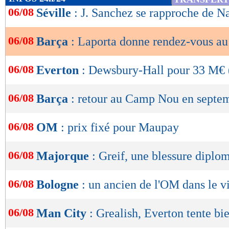
de
06/08
Séville
: J. Sanchez se rapproche de N
lecture
06/08
Barça
: Laporta donne rendez-vous au
OK
06/08
Everton
: Dewsbury-Hall pour 33 M€ (
06/08
Barça
: retour au Camp Nou en septe
06/08
OM
: prix fixé pour Maupay
06/08
Majorque
: Greif, une blessure diplo
06/08
Bologne
: un ancien de l'OM dans le v
06/08
Man City
: Grealish, Everton tente bi