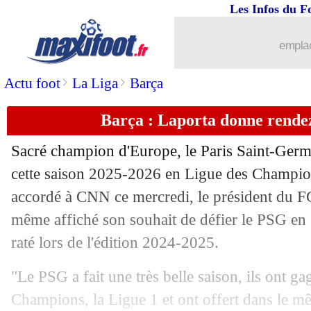
Les Infos du F
06/08
Amical
: Strasbourg s'impose contre 
emplac
06/08
Lille
: un gardien portugais sur les tabl
>
>
Actu foot
La Liga
Barça
06/08
Amical
: un nul pour le Paris FC
Barça : Laporta donne rende
06/08
LdC
: Nice-Benfica, les compos
Sacré champion d'Europe, le Paris Saint-Germai
06/08
PSG
: Liverpool pense à Barcola
cette saison 2025-2026 en Ligue des Champion
accordé à CNN ce mercredi, le président du F
06/08
Vancouver
: Müller signe en MLS (off
même affiché son souhait de défier le PSG en
raté lors de l'édition 2024-2025.
06/08
Amical
: Lille domine Venezia, doubl
"Le PSG a fait une très belle saison, ils ont g
06/08
OM
: Weah est Marseillais (officiel)
Champions, la Ligue 1 et ont offert dans le m