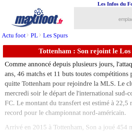
Les Infos du F
emplac
>
>
Actu foot
PL
Les Spurs
Tottenham : Son rejoint le Los 
Comme annoncé depuis plusieurs jours, l'att
ans, 46 matchs et 11 buts toutes compétitions
quitte Tottenham pour rejoindre la MLS. Le clu
...
brèves d'AUJOURD'HUI ( 8 août 202
mercredi soir le départ de l'international sud
FC. Le montant du transfert est estimé à 22,5 
...
Liste des brèves du jeu. 7 août 2025
record pour le championnat nord-américain.
06/08
Bournemouth
: l'OL a tenté le coup H
Arrivé en 2015 à Tottenham, Son a joué 454 m