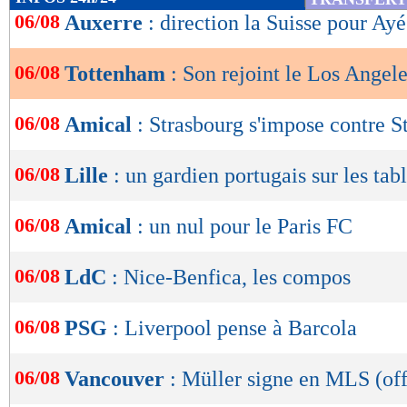
de
06/08
Auxerre
: direction la Suisse pour Ayé
lecture
06/08
Tottenham
: Son rejoint le Los Angele
OK
06/08
Amical
: Strasbourg s'impose contre 
06/08
Lille
: un gardien portugais sur les tabl
06/08
Amical
: un nul pour le Paris FC
06/08
LdC
: Nice-Benfica, les compos
06/08
PSG
: Liverpool pense à Barcola
06/08
Vancouver
: Müller signe en MLS (off