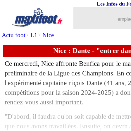
Les Infos du F
06/08
Dortmund
: un mercato freiné par des 
emplac
06/08
Francfort
: Doan arrive pour 22 M€
>
>
Actu foot
L1
Nice
06/08
Séville
: J. Sanchez se rapproche de N
Nice : Dante - "entrer dan
06/08
Barça
: Laporta donne rendez-vous au
Ce mercredi, Nice affronte Benfica pour le mat
06/08
Everton
: Dewsbury-Hall pour 33 M€ (
préliminaire de la Ligue des Champions. En c
l'expérimenté capitaine niçois
Dante
(41 ans, 2
06/08
Barça
: retour au Camp Nou en septe
compétitions pour la saison 2024-2025) a don
rendez-vous aussi important.
06/08
OM
: prix fixé pour Maupay
"D'abord, il faudra qu'on soit capable de mettr
06/08
Majorque
: Greif, une blessure diplo
que nous avons travaillées. Ensuite, on devra