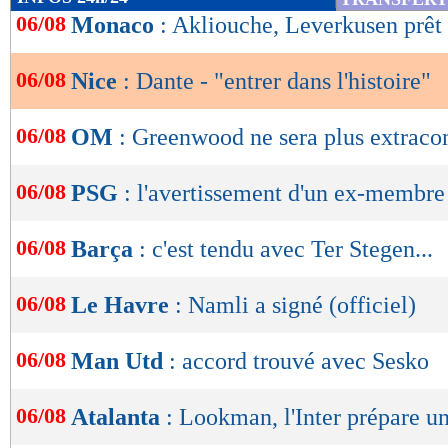
de
06/08
Monaco
: Akliouche, Leverkusen prêt 
lecture
06/08
Nice
: Dante - "entrer dans l'histoire"
OK
06/08
OM
: Greenwood ne sera plus extrac
06/08
PSG
: l'avertissement d'un ex-membre 
06/08
Barça
: c'est tendu avec Ter Stegen...
06/08
Le Havre
: Namli a signé (officiel)
06/08
Man Utd
: accord trouvé avec Sesko
06/08
Atalanta
: Lookman, l'Inter prépare un