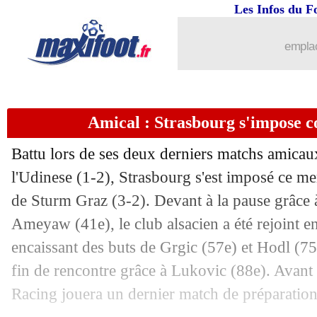
Les Infos du F
emplac
Amical : Strasbourg s'impose 
Battu lors de ses deux derniers matchs amicaux
...
brèves d'AUJOURD'HUI ( 9 août 202
l'Udinese (1-2), Strasbourg s'est imposé ce me
de Sturm Graz (3-2). Devant à la pause grâc
...
Liste des brèves du jeu. 7 août 2025
Ameyaw (41e), le club alsacien a été rejoint e
encaissant des buts de Grgic (57e) et Hodl (75
06/08
Bournemouth
: l'OL a tenté le coup H
fin de rencontre grâce à Lukovic (88e). Avant l
Racing jouera un dernier match de préparatio
06/08
Chelsea
: Ugochukwu file à Burnley (o