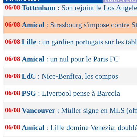
de
06/08
Tottenham
: Son rejoint le Los Angele
lecture
06/08
Amical
: Strasbourg s'impose contre 
OK
06/08
Lille
: un gardien portugais sur les tabl
06/08
Amical
: un nul pour le Paris FC
06/08
LdC
: Nice-Benfica, les compos
06/08
PSG
: Liverpool pense à Barcola
06/08
Vancouver
: Müller signe en MLS (off
06/08
Amical
: Lille domine Venezia, doubl