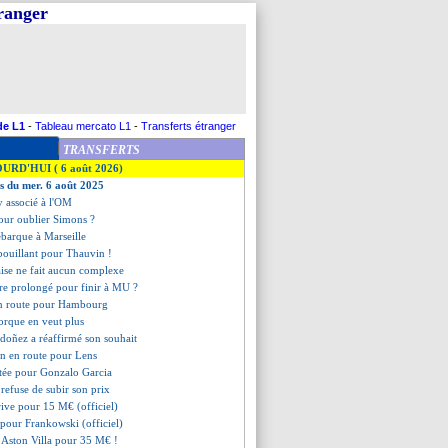
tranger
de L1
-
Tableau mercato L1
-
Transferts étranger
TRANSFERTS
OURD'HUI ( 6 août 2026)
es du mer. 6 août 2025
y associé à l'OM
 pour oublier Simons ?
barque à Marseille
 bouillant pour Thauvin !
aise ne fait aucun complexe
re prolongé pour finir à MU ?
en route pour Hambourg
orque en veut plus
rdoñez a réaffirmé son souhait
n en route pour Lens
ctée pour Gonzalo Garcia
 refuse de subir son prix
rive pour 15 M€ (officiel)
it pour Frankowski (officiel)
 Aston Villa pour 35 M€ !