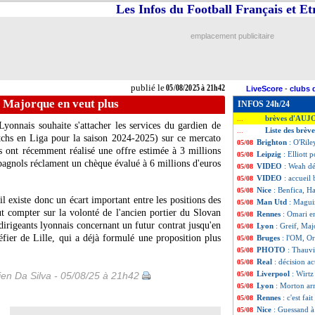
Les Infos du Football Français et E
emplacement publicitaire
publié le
05/08/2025 à 21h42
LiveScore
-
clubs 
, Majorque en veut plus
INFOS 24h/24
brèves d'AUJ
...
Lyonnais souhaite s'attacher les services du gardien de
Liste des brèv
...
chs en Liga pour la saison 2024-2025) sur ce mercato
Brighton
: O'Rile
05/08
s ont récemment réalisé une offre estimée à 3 millions
Leipzig
: Elliott
05/08
pagnols réclament un chèque évalué à 6 millions d'euros
VIDEO
: Weah dé
05/08
VIDEO
: accueil
05/08
Nice
: Benfica, H
05/08
il existe donc un écart important entre les positions des
Man Utd
: Magui
05/08
t compter sur la volonté de l'ancien portier du Slovan
Rennes
: Omari 
05/08
 dirigeants lyonnais concernant un futur contrat jusqu'en
Lyon
: Greif, Maj
05/08
ier de Lille, qui a déjà formulé une proposition plus
Bruges
: l'OM, O
05/08
PHOTO
: Thauvi
05/08
Real
: décision a
05/08
Liverpool
: Wirtz
en Da Silva - 05/08/25 à 21h42
05/08
Lyon
: Morton ar
05/08
Rennes
: c'est fa
05/08
Nice
: Guessand à
05/08