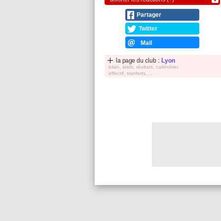
Partager
Twitter
Mail
la page du club :
Lyon
bilan, stats, réultats, calendrier,
effectif, tranferts, ...