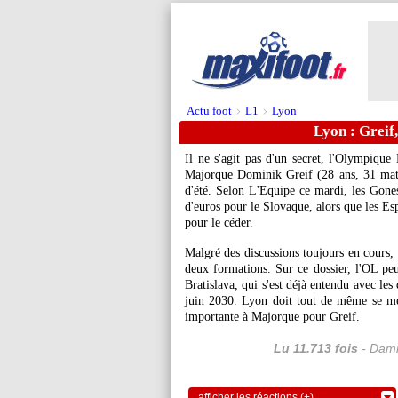
Actu foot
L1
Lyon
>
>
Lyon : Greif
Il ne s'agit pas d'un secret, l'Olympique 
Majorque Dominik
Greif
(28 ans, 31 mat
d'été. Selon L'Equipe ce mardi, les Gone
d'euros pour le Slovaque, alors que les Es
pour le céder.
Malgré des discussions toujours en cours, 
deux formations. Sur ce dossier, l'OL peu
Bratislava, qui s'est déjà entendu avec les
juin 2030. Lyon doit tout de même se méf
importante à Majorque pour Greif.
Lu 11.713 fois
- Dami
afficher les réactions (+)