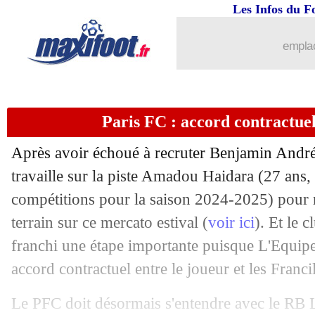
Les Infos du F
05/08
Leipzig
: Man Utd s'active aussi pour 
emplac
05/08
OM
: un prix fixé pour Greenwood
05/08
Juve
: Vlahovic recalé par Man Utd
Paris FC : accord contractue
05/08
Inter
: 10 jours pour boucler le deal
Après avoir échoué à recruter Benjamin André 
travaille sur la piste Amadou
Haidara
(27 ans,
05/08
PSG
: Lee voudrait partir, mais...
compétitions pour la saison 2024-2025) pour 
05/08
terrain sur ce mercato estival (
voir ici
). Et le 
Divers
: Ben Yedder vers la Turquie
franchi une étape importante puisque L'Equip
05/08
Lyon
: Sulc prend le N°10 de Lacazett
accord contractuel entre le joueur et les Franci
05/08
Le Havre
: Samatta a signé (officiel)
Le PFC doit désormais s'entendre avec le RB L