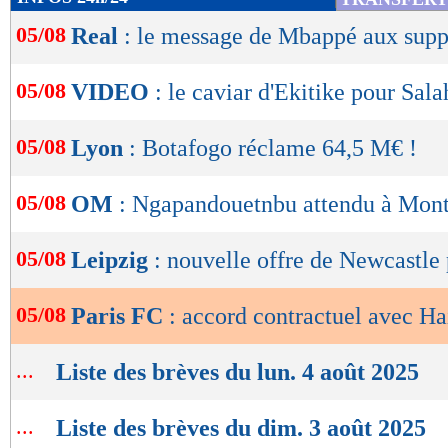
de
05/08
Real
: le message de Mbappé aux supp
lecture
OK
05/08
VIDEO
: le caviar d'Ekitike pour Sala
05/08
Lyon
: Botafogo réclame 64,5 M€ !
05/08
OM
: Ngapandouetnbu attendu à Mont
05/08
Leipzig
: nouvelle offre de Newcastle
05/08
Paris FC
: accord contractuel avec Ha
...
Liste des brèves du lun. 4 août 2025
...
Liste des brèves du dim. 3 août 2025