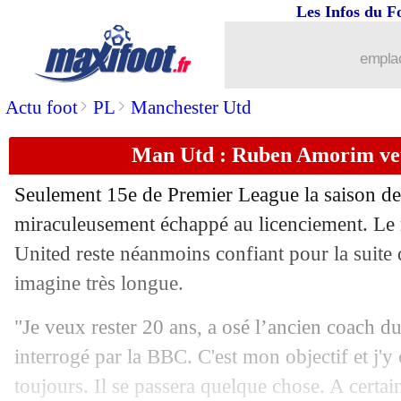
Les Infos du F
emplac
>
>
Actu foot
PL
Manchester Utd
Man Utd : Ruben Amorim veu
Seulement 15e de Premier League la saison d
miraculeusement échappé au licenciement. Le
United reste néanmoins confiant pour la suite 
imagine très longue.
"Je veux rester 20 ans, a osé l’ancien coach d
interrogé par la BBC. C'est mon objectif et j'y 
toujours. Il se passera quelque chose. A certai