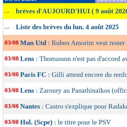
de
...
brèves d'AUJOURD'HUI ( 9 août 202
lecture
OK
...
Liste des brèves du lun. 4 août 2025
03/08
Man Utd
: Ruben Amorim veut rester 
03/08
Lens
: Thomasson n'est pas d'accord a
03/08
Paris FC
: Gilli attend encore du renfo
03/08
Lens
: Zaroury au Panathinaïkos (offic
03/08
Nantes
: Castro s'explique pour Radak
03/08
Hol. (Scpe)
: le titre pour le PSV