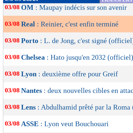
de
03/08
OM
: Maupay indécis sur son avenir
lecture
03/08
Real
: Reinier, c'est enfin terminé
OK
03/08
Porto
: L. de Jong, c'est signé (officiel
03/08
Chelsea
: Hato jusqu'en 2032 (officiel
03/08
Lyon
: deuxième offre pour Greif
03/08
Nantes
: deux nouvelles cibles en atta
03/08
Lens
: Abdulhamid prêté par la Roma (
03/08
ASSE
: Lyon veut Bouchouari