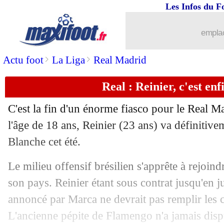
Les Infos du F
emplac
>
>
Actu foot
La Liga
Real Madrid
...
brèves d'AUJOURD'HUI ( 6 août 202
Real : Reinier, c'est en
...
Liste des brèves du lun. 4 août 2025
C'est la fin d'un énorme fiasco pour le Real M
03/08
Man Utd
: Ruben Amorim veut rester 
l'âge de 18 ans, Reinier (23 ans) va définitive
Blanche cet été.
03/08
Lens
: Thomasson n'est pas d'accord a
Le milieu offensif brésilien s'apprête à rejoind
03/08
Paris FC
: Gilli attend encore du renfo
son pays. Reinier étant sous contrat jusqu'en j
annoncé par Marca ne devrait pas remplir les c
03/08
Lens
: Zaroury au Panathinaïkos (offic
L'ancienne pépite de Flamengo n'a jamais disp