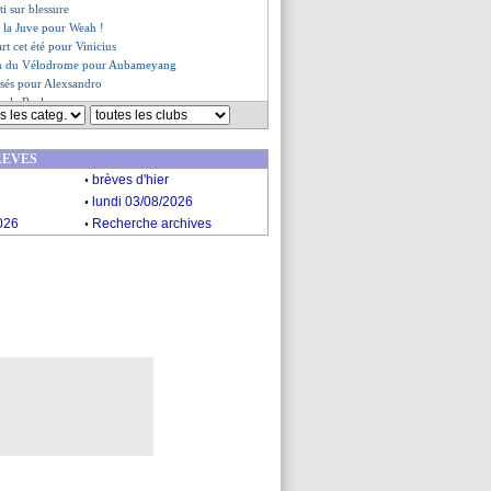
ti sur blessure
c la Juve pour Weah !
rt cet été pour Vinicius
ion du Vélodrome pour Aubameyang
sés pour Alexsandro
e le Real
déçu après la Roma
mpte sur les minots
REVES
t signé pour Wilson (officiel)
.
scal pour 12,5 M€ (officiel)
brèves d'hier
-Igor Paixão, l'avis de De Zerbi
.
lundi 03/08/2026
onfirme pour Morton
.
026
Recherche archives
es du sam. 2 août 2025
es du ven. 1 août 2025