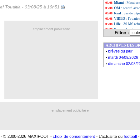
Miami
: Messi sor
03/08
ef Touaitia - 03/08/25 à 16h51
OM
: accord ave
03/08
Real
: pas de dépa
03/08
VIDEO
: l'ovat
03/08
Lille
: 30 M€ refu
03/08
emplacement publicitaire
Barça
: Gavi piqu
03/08
Filtrer :
Lens
: Sage très 
03/08
OM
: De Zerbi co
03/08
ARCHIVES DES B
West Ham
: c'es
03/08
.
Flamengo
: Carra
03/08
brèves du jour
.
OM
: Aubameyang
03/08
mardi 04/08/2026
Lyon
: Fonseca c
03/08
.
dimanche 02/08/2
Liste des brèv
...
Liste des brèv
...
emplacement publicitaire
- © 2000-2026 MAXIFOOT -
choix de consentement
- L'actualité du
football
-