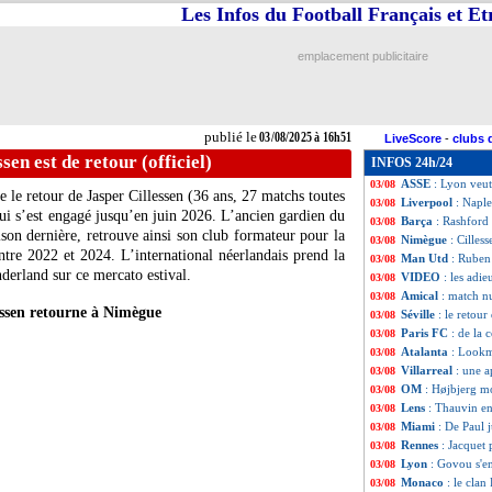
Les Infos du Football Français et E
Tottenham
: Son
03/08
Pafos
: David Luiz
03/08
OM
: Maupay ind
03/08
emplacement publicitaire
Real
: Reinier, c'
03/08
Porto
: L. de Jong
03/08
Chelsea
: Hato ju
03/08
Lyon
: deuxième 
03/08
publié le
03/08/2025 à 16h51
LiveScore
-
clubs 
Nantes
: deux nou
03/08
sen est de retour (officiel)
INFOS 24h/24
Lens
: Abdulhamid
03/08
ASSE
: Lyon veu
03/08
 le retour de Jasper
Cillessen
(36 ans, 27 matchs toutes
Liverpool
: Naple
03/08
ui s’est engagé jusqu’en juin 2026. L’ancien gardien du
Barça
: Rashford 
03/08
son dernière, retrouve ainsi son club formateur pour la
Nimègue
: Cilless
03/08
ntre 2022 et 2024. L’international néerlandais prend la
Man Utd
: Ruben
03/08
derland sur ce mercato estival.
VIDEO
: les adi
03/08
Amical
: match n
03/08
essen retourne à Nimègue
Séville
: le retou
03/08
Paris FC
: de la
03/08
Atalanta
: Lookm
03/08
Villarreal
: une 
03/08
OM
: Højbjerg m
03/08
Lens
: Thauvin e
03/08
Miami
: De Paul j
03/08
Rennes
: Jacquet 
03/08
Lyon
: Govou s'e
03/08
Monaco
: le clan
03/08