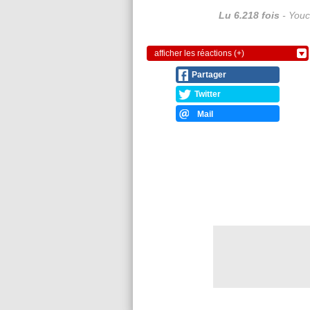
Lu 6.218 fois
- Youc
afficher les réactions (+)
Partager
Twitter
Mail