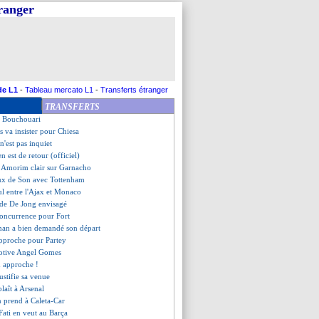
tranger
 vers la MLS
, c'est fait (officiel)
écis sur son avenir
est enfin terminé
, c'est signé (officiel)
squ'en 2032 (officiel)
offre pour Greif
de L1
-
Tableau mercato L1
-
Transferts étranger
velles cibles en attaque
TRANSFERTS
 prêté par la Roma (officiel)
t Bouchouari
s va insister pour Chiesa
n'est pas inquiet
en est de retour (officiel)
 Amorim clair sur Garnacho
eux de Son avec Tottenham
ul entre l'Ajax et Monaco
r de De Jong envisagé
 concurrence pour Fort
an a bien demandé son départ
approche pour Partey
otive Angel Gomes
n approche !
ustifie sa venue
plaît à Arsenal
n prend à Caleta-Car
 Fati en veut au Barça