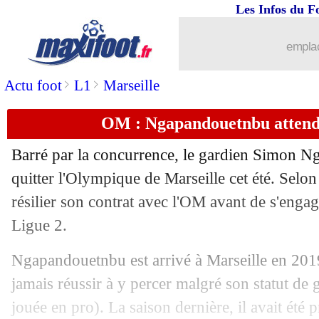
Les Infos du F
05/08
Leipzig
: Man Utd s'active aussi pour 
emplac
05/08
OM
: un prix fixé pour Greenwood
>
>
Actu foot
L1
Marseille
05/08
Juve
: Vlahovic recalé par Man Utd
OM : Ngapandouetnbu attend
05/08
Inter
: 10 jours pour boucler le deal
Barré par la concurrence, le gardien Simon 
quitter l'Olympique de Marseille cet été. Selon
05/08
PSG
: Lee voudrait partir, mais...
résilier son contrat avec l'OM avant de s'enga
05/08
Ligue 2.
Divers
: Ben Yedder vers la Turquie
Ngapandouetnbu est arrivé à Marseille en 2019
05/08
Lyon
: Sulc prend le N°10 de Lacazett
jamais réussir à y percer malgré son statut de
05/08
Le Havre
: Samatta a signé (officiel)
jouée en pro). La saison dernière, il avait été 