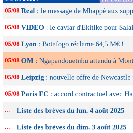
de
05/08
Real
: le message de Mbappé aux supp
lecture
OK
05/08
VIDEO
: le caviar d'Ekitike pour Sala
05/08
Lyon
: Botafogo réclame 64,5 M€ !
05/08
OM
: Ngapandouetnbu attendu à Mont
05/08
Leipzig
: nouvelle offre de Newcastle
05/08
Paris FC
: accord contractuel avec Ha
...
Liste des brèves du lun. 4 août 2025
...
Liste des brèves du dim. 3 août 2025