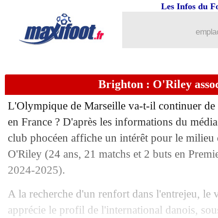
Les Infos du F
emplac
Brighton : O'Riley asso
L'Olympique de Marseille va-t-il continuer de
en France ? D'après les informations du média
club phocéen affiche un intérêt pour le milieu
O'Riley
(24 ans, 21 matchs et 2 buts en Premi
2024-2025).
A la recherche d'un renfort dans l'entrejeu, l
apprécie le profil de l'international danois, sou