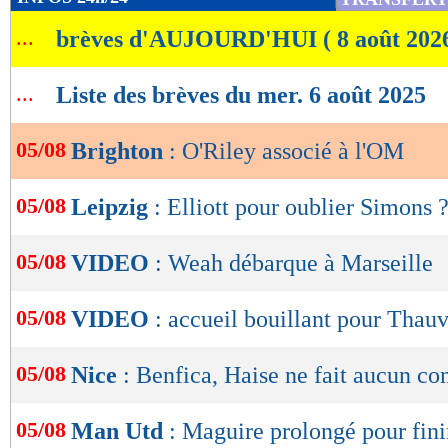
de
...
brèves d'AUJOURD'HUI ( 8 août 202
lecture
OK
...
Liste des brèves du mer. 6 août 2025
05/08
Brighton
: O'Riley associé à l'OM
05/08
Leipzig
: Elliott pour oublier Simons 
05/08
VIDEO
: Weah débarque à Marseille
05/08
VIDEO
: accueil bouillant pour Thauv
05/08
Nice
: Benfica, Haise ne fait aucun c
05/08
Man Utd
: Maguire prolongé pour fin