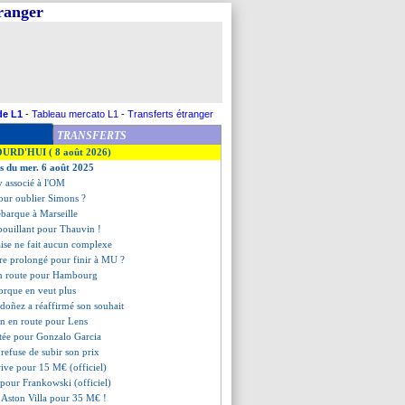
tranger
de L1
-
Tableau mercato L1
-
Transferts étranger
TRANSFERTS
OURD'HUI ( 8 août 2026)
es du mer. 6 août 2025
y associé à l'OM
 pour oublier Simons ?
barque à Marseille
 bouillant pour Thauvin !
aise ne fait aucun complexe
re prolongé pour finir à MU ?
en route pour Hambourg
orque en veut plus
rdoñez a réaffirmé son souhait
n en route pour Lens
ctée pour Gonzalo Garcia
 refuse de subir son prix
rive pour 15 M€ (officiel)
it pour Frankowski (officiel)
 Aston Villa pour 35 M€ !