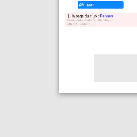
Mail
la page du club :
Rennes
bilan, stats, réultats, calendrier,
effectif, tranferts, ...