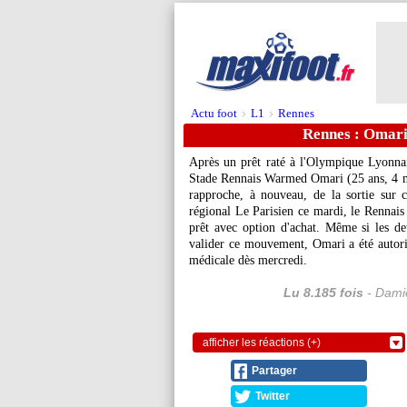
Actu foot
L1
Rennes
>
>
Rennes : Omar
Après un prêt raté à l'Olympique Lyonnai
Stade Rennais Warmed
Omari
(25 ans, 4 m
rapproche, à nouveau, de la sortie sur 
régional Le Parisien ce mardi, le Rennais
prêt avec option d'achat. Même si les de
valider ce mouvement, Omari a été autoris
médicale dès mercredi.
Lu 8.185 fois
- Damie
afficher les réactions (+)
Partager
Twitter