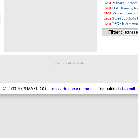
Monaco
: Hradec
05/08
OM
: Kamara, la
05/08
Rennes
: Santamar
05/08
Porto
: décès de 
05/08
PSG
: la commun
05/08
Lens
: Sidi Bane t
05/08
Filtrer :
PSG
: Tenas intér
05/08
Wolverhampton
05/08
Palace
: Guehi, N
05/08
PSG
: une porte
05/08
Lens
: accord ave
05/08
Lille
: l'OM s'act
05/08
emplacement publicitaire
Rennes
: accord 
05/08
Leipzig
: Man Utd
05/08
OM
: un prix fi
05/08
Juve
: Vlahovic 
05/08
Inter
: 10 jours 
05/08
- © 2000-2026 MAXIFOOT -
choix de consentement
- L'actualité du
football
-
PSG
: Lee voudrai
05/08
Divers
: Ben Yedd
05/08
Lyon
: Sulc prend
05/08
Le Havre
: Samat
05/08
MLS
: un transfe
05/08
AEK
: c'est fait 
05/08
Chelsea
: Jackson
05/08
Real
: Rodri bien
05/08
Brésil
: Neymar fa
05/08