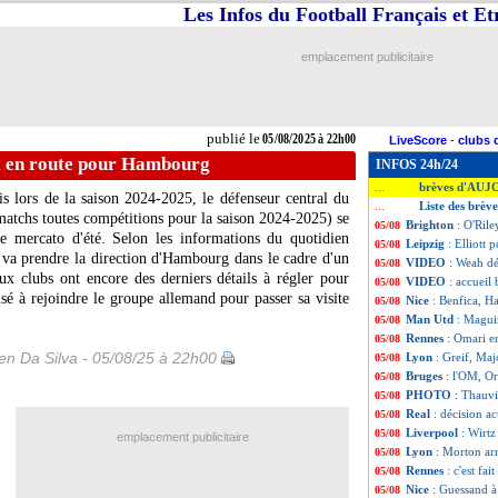
Les Infos du Football Français et E
emplacement publicitaire
publié le
05/08/2025 à 22h00
LiveScore
-
clubs 
i en route pour Hambourg
INFOS 24h/24
brèves d'AUJ
...
s lors de la saison 2024-2025, le défenseur central du
Liste des brèv
...
atchs toutes compétitions pour la saison 2024-2025) se
Brighton
: O'Rile
05/08
ce mercato d'été. Selon les informations du quotidien
Leipzig
: Elliott
05/08
 va prendre la direction d'Hambourg dans le cadre d'un
VIDEO
: Weah dé
05/08
ux clubs ont encore des derniers détails à régler pour
VIDEO
: accueil
05/08
é à rejoindre le groupe allemand pour passer sa visite
Nice
: Benfica, H
05/08
Man Utd
: Magui
05/08
Rennes
: Omari 
05/08
n Da Silva - 05/08/25 à 22h00
Lyon
: Greif, Maj
05/08
Bruges
: l'OM, O
05/08
PHOTO
: Thauvi
05/08
Real
: décision a
05/08
Liverpool
: Wirtz
05/08
emplacement publicitaire
Lyon
: Morton ar
05/08
Rennes
: c'est fa
05/08
Nice
: Guessand à
05/08