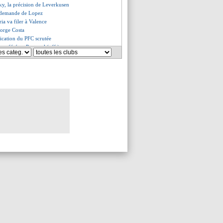
ky, la précision de Leverkusen
 demande de Lopez
ia va filer à Valence
Jorge Costa
ication du PFC scrutée
ransféré au Portugal (off.)
esse le Celta Vigo
: Dortmund pousse pour F. Silva
ewcastle veut battre Liverpool
 de sortie cherchée pour Kimpembe
c l'Udinese pour Thauvin !
ive pour Zhegrova !
avec Trabzonspor pour Olaigbe
 s'active aussi pour Sesko !
xé pour Greenwood
recalé par Man Utd
pour boucler le deal Lookman
t partir, mais...
er vers la Turquie
 le N°10 de Lacazette
ta a signé (officiel)
rt record pour Son
pour Jovic (off.)
 se rapproche d'un départ
tôt prolongé par Man City ?
it du pied à Ancelotti