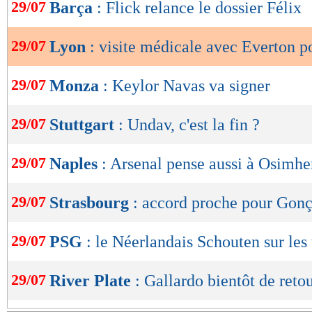
de
29/07
Barça
: Flick relance le dossier Félix
lecture
29/07
Lyon
: visite médicale avec Everton p
OK
29/07
Monza
: Keylor Navas va signer
29/07
Stuttgart
: Undav, c'est la fin ?
29/07
Naples
: Arsenal pense aussi à Osimhe
29/07
Strasbourg
: accord proche pour Gon
29/07
PSG
: le Néerlandais Schouten sur les 
29/07
River Plate
: Gallardo bientôt de retou