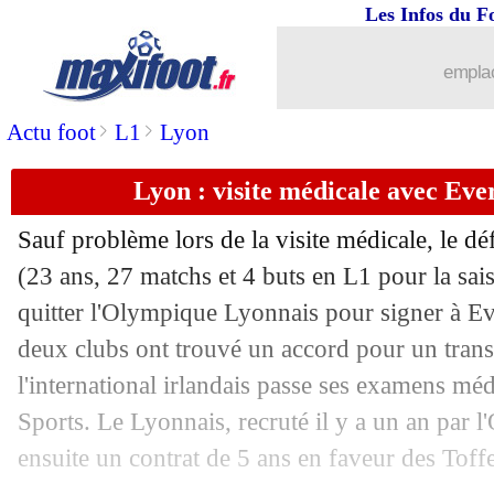
29/07
Caen
: Mbappé sera bien propriétaire
Les Infos du F
29/07
Strasbourg
: Diarra encore retenu
emplac
>
>
Actu foot
L1
Lyon
29/07
Arsenal
: Calafiori a signé (officiel)
Lyon : visite médicale avec Ev
29/07
OM
: Rongier va enfin retrouver le g
Sauf problème lors de la visite médicale, le d
29/07
M'Gladbach
: Manu Koné sur le dépa
(23 ans, 27 matchs et 4 buts en L1 pour la sa
quitter l'Olympique Lyonnais pour signer à Eve
29/07
Le Havre
: l'avis tranché de Digard su
deux clubs ont trouvé un accord pour un transf
29/07
Brest
: Ajorque explique son choix
l'international irlandais passe ses examens mé
Sports. Le Lyonnais, recruté il y a un an par 
29/07
Brentford
: Toney, Man Utd plus sur l
ensuite un contrat de 5 ans en faveur des Toff